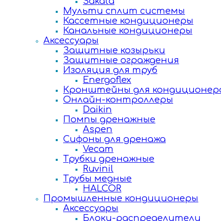
Sakata
Мульти сплит системы
Кассетные кондиционеры
Канальные кондиционеры
Аксессуары
Защитные козырьки
Защитные ограждения
Изоляция для труб
Energoflex
Кронштейны для кондиционер
Онлайн-контроллеры
Daikin
Помпы дренажные
Aspen
Сифоны для дренажа
Vecam
Трубки дренажные
Ruvinil
Трубы медные
HALCOR
Промышленные кондиционеры
Аксессуары
Блоки-распределители