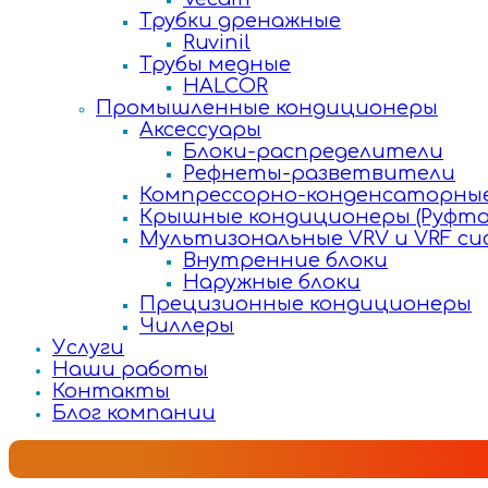
Трубки дренажные
Ruvinil
Трубы медные
HALCOR
Промышленные кондиционеры
Аксессуары
Блоки-распределители
Рефнеты-разветвители
Компрессорно-конденсаторные
Крышные кондиционеры (Руфто
Мультизональные VRV и VRF с
Внутренние блоки
Наружные блоки
Прецизионные кондиционеры
Чиллеры
Услуги
Наши работы
Контакты
Блог компании