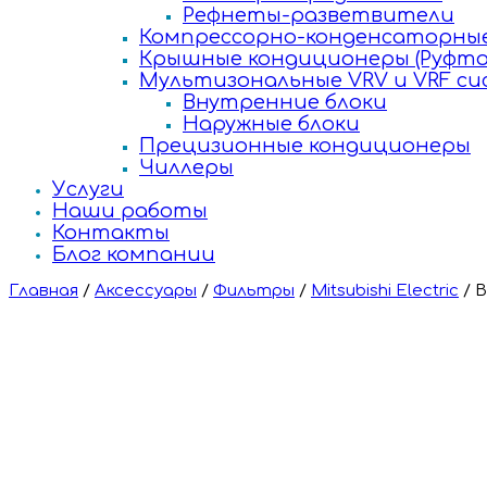
Рефнеты-разветвители
Компрессорно-конденсаторные
Крышные кондиционеры (Руфто
Мультизональные VRV и VRF с
Внутренние блоки
Наружные блоки
Прецизионные кондиционеры
Чиллеры
Услуги
Наши работы
Контакты
Блог компании
Главная
/
Аксессуары
/
Фильтры
/
Mitsubishi Electric
/
В