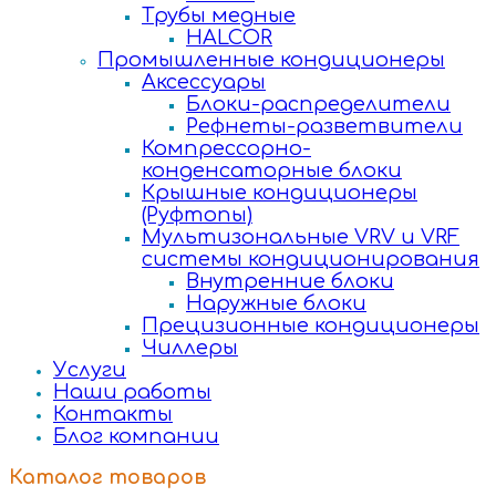
Трубы медные
HALCOR
Промышленные кондиционеры
Аксессуары
Блоки-распределители
Рефнеты-разветвители
Компрессорно-
конденсаторные блоки
Крышные кондиционеры
(Руфтопы)
Мультизональные VRV и VRF
системы кондиционирования
Внутренние блоки
Наружные блоки
Прецизионные кондиционеры
Чиллеры
Услуги
Наши работы
Контакты
Блог компании
Каталог товаров