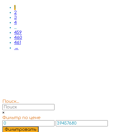
1
2
3
4
…
459
460
461
→
Поиск…
×
Фильтр по цене
Фильтровать