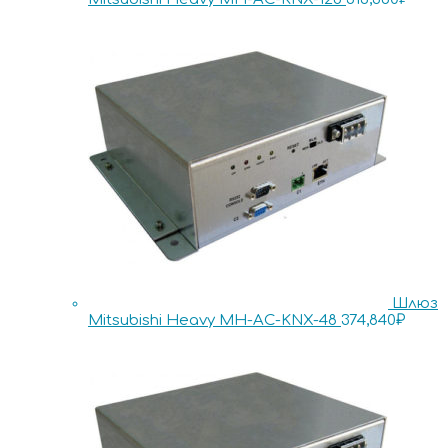
Шлюз
Mitsubishi Heavy MH-AC-KNX-48
374,840
₽