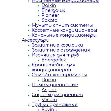
Настенные кондиционеры
Daikin
Energolux
Pioneer
Sakata
Мульти сплит системы
Кассетные кондиционеры
Канальные кондиционеры
Аксессуары
Защитные козырьки
Защитные ограждения
Изоляция для труб
Energoflex
Кронштейны для
кондиционеров
Онлайн-контроллеры
Daikin
Помпы дренажные
Aspen
Сифоны для дренажа
Vecam
Трубки дренажные
Ruvinil