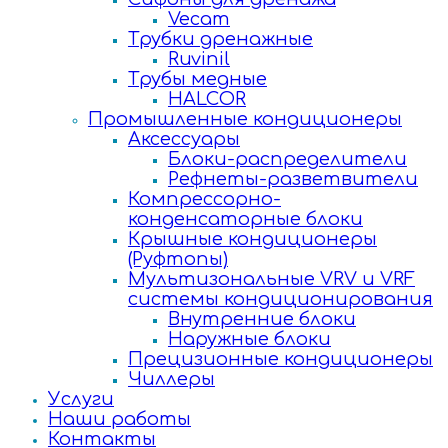
Vecam
Трубки дренажные
Ruvinil
Трубы медные
HALCOR
Промышленные кондиционеры
Аксессуары
Блоки-распределители
Рефнеты-разветвители
Компрессорно-
конденсаторные блоки
Крышные кондиционеры
(Руфтопы)
Мультизональные VRV и VRF
системы кондиционирования
Внутренние блоки
Наружные блоки
Прецизионные кондиционеры
Чиллеры
Услуги
Наши работы
Контакты