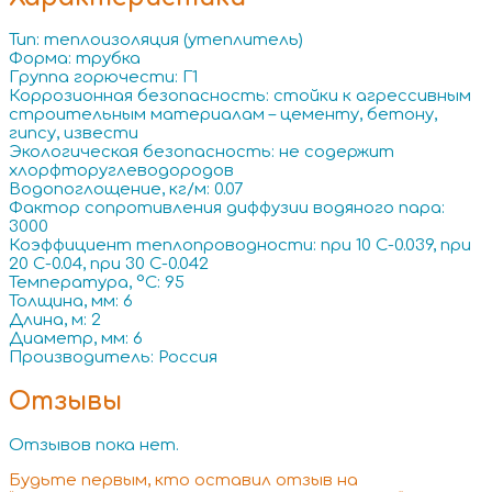
Тип: теплоизоляция (утеплитель)
Форма: трубка
Группа горючести: Г1
Коррозионная безопасность: стойки к агрессивным
строительным материалам – цементу, бетону,
гипсу, извести
Экологическая безопасность: не содержит
хлорфторуглеводородов
Водопоглощение, кг/м: 0.07
Фактор сопротивления диффузии водяного пара:
3000
Коэффициент теплопроводности: при 10 С-0.039, при
20 С-0.04, при 30 С-0.042
Температура, °C: 95
Толщина, мм: 6
Длина, м: 2
Диаметр, мм: 6
Производитель: Россия
Отзывы
Отзывов пока нет.
Будьте первым, кто оставил отзыв на