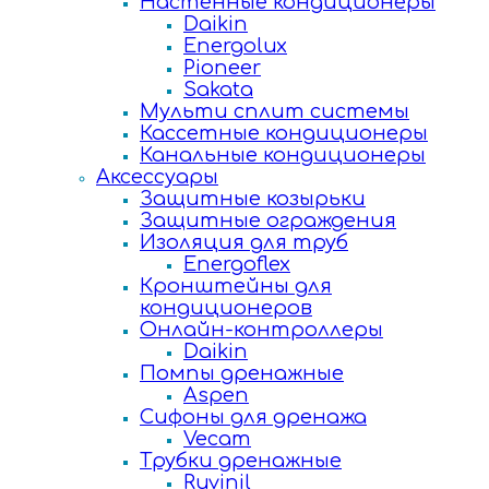
Настенные кондиционеры
Daikin
Energolux
Pioneer
Sakata
Мульти сплит системы
Кассетные кондиционеры
Канальные кондиционеры
Аксессуары
Защитные козырьки
Защитные ограждения
Изоляция для труб
Energoflex
Кронштейны для
кондиционеров
Онлайн-контроллеры
Daikin
Помпы дренажные
Aspen
Сифоны для дренажа
Vecam
Трубки дренажные
Ruvinil