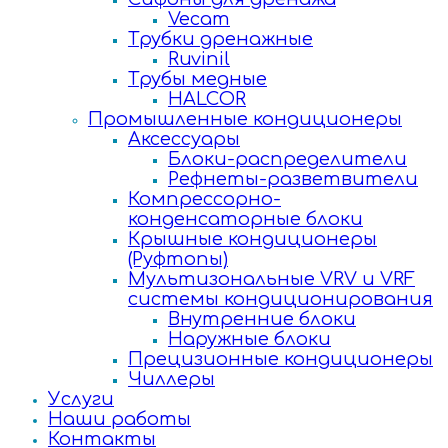
Vecam
Трубки дренажные
Ruvinil
Трубы медные
HALCOR
Промышленные кондиционеры
Аксессуары
Блоки-распределители
Рефнеты-разветвители
Компрессорно-
конденсаторные блоки
Крышные кондиционеры
(Руфтопы)
Мультизональные VRV и VRF
системы кондиционирования
Внутренние блоки
Наружные блоки
Прецизионные кондиционеры
Чиллеры
Услуги
Наши работы
Контакты