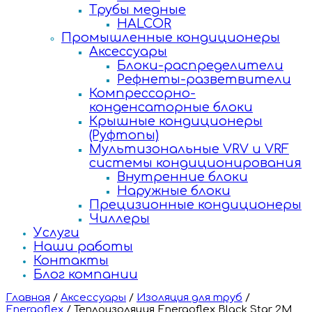
Трубы медные
HALCOR
Промышленные кондиционеры
Аксессуары
Блоки-распределители
Рефнеты-разветвители
Компрессорно-
конденсаторные блоки
Крышные кондиционеры
(Руфтопы)
Мультизональные VRV и VRF
системы кондиционирования
Внутренние блоки
Наружные блоки
Прецизионные кондиционеры
Чиллеры
Услуги
Наши работы
Контакты
Блог компании
Главная
/
Аксессуары
/
Изоляция для труб
/
Energoflex
/
Теплоизоляция Energoflex Black Star 2M