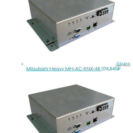
Шлюз
Mitsubishi Heavy MH-AC-KNX-48
374,840
₽