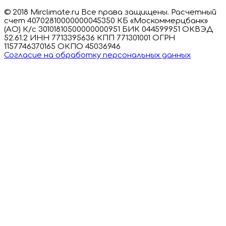
© 2018 Mirclimate.ru Все права защищены. Расчетный
счет 40702810000000045350 КБ «Москоммерцбанк»
(АО) К/с 30101810500000000951 БИК 044599951 ОКВЭД
52.61.2 ИНН 7713395636 КПП 771301001 ОГРН
1157746370165 ОКПО 45036946
Согласие на обработку персональных данных