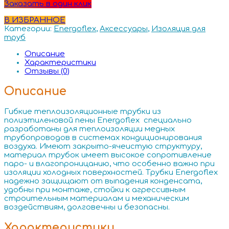
Заказать в один клик
В ИЗБРАННОЕ
Категории:
Energoflex
,
Аксессуары
,
Изоляция для
труб
Описание
Характеристики
Отзывы (0)
Описание
Гибкие теплоизоляционные трубки из
полиэтиленовой пены Energoflex специально
разработаны для теплоизоляции медных
трубопроводов в системах кондиционирования
воздуха. Имеют закрыто-ячеистую структуру,
материал трубок имеет высокое сопротивление
паро- и влагопроницанию, что особенно важно при
изоляции холодных поверхностей. Трубки Energoflex
надежно защищают от выпадения конденсата,
удобны при монтаже, стойки к агрессивным
строительным материалам и механическим
воздействиям, долговечны и безопасны.
Характеристики