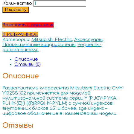
Количество
В корзину
Заказать в один клик
В ИЗБРАННОЕ
Категории:
Mitsubishi Electric
,
Аксессуары
,
Промышленные кондиционеры
,
Рефнеты-
разветвители
Описание
Отзывы (0)
Описание
Разветвитель хладагента Mitsubishi Electric CMY-
Y102SS-G2 применяется для моделей
мультизональной системы серии Y (PUCY-P YKA,
PUHY-(E)(H)(R)P,PQHY-P YLM) c суммой индексов
внутренних блоков 651 и более, где индекс –
цифровое обозначение в наименовании модели.
Отзывы