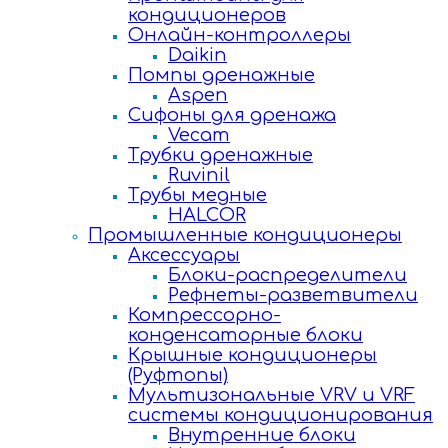
кондиционеров
Онлайн-контроллеры
Daikin
Помпы дренажные
Aspen
Сифоны для дренажа
Vecam
Трубки дренажные
Ruvinil
Трубы медные
HALCOR
Промышленные кондиционеры
Аксессуары
Блоки-распределители
Рефнеты-разветвители
Компрессорно-
конденсаторные блоки
Крышные кондиционеры
(Руфтопы)
Мультизональные VRV и VRF
системы кондиционирования
Внутренние блоки