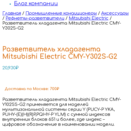
Блог компании
Главная
/
Промышленные кондиционеры
/
Аксессуары
/
Рефнеты-разветвители
/
Mitsubishi Electric
/
Разветвитель хладагента Mitsubishi Electric CMY-
Y302S-G2
Разветвитель хладагента
Mitsubishi Electric CMY-Y302S-G2
20,930
₽
Доставка
по Москве:
700₽
Разветвитель хладагента Mitsubishi Electric CMY-
Y102SS-G2 применяется для моделей
мультизональной системы серии Y (PUCY-P YKA,
PUHY-(E)(H)(R)P,PQHY-P YLM) c суммой индексов
внутренних блоков 651 и более, где индекс –
цифровое обозначение в наименовании модели.