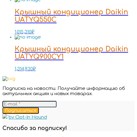
Крышный кондиционер Daikin
UATYQ550C
1,015,310
₽
Крышный кондиционер Daikin
UATYQ900CY1
1,314,930
₽
Подписка на новости. Получайте информацию об
актуальных акциях и новых товарах.
Подписаться
by Opt-In Hound
Спасибо за подписку!