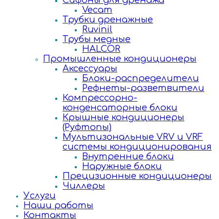
Сифоны для дренажа
Vecam
Трубки дренажные
Ruvinil
Трубы медные
HALCOR
Промышленные кондиционеры
Аксессуары
Блоки-распределители
Рефнеты-разветвители
Компрессорно-
конденсаторные блоки
Крышные кондиционеры
(Руфтопы)
Мультизональные VRV и VRF
системы кондиционирования
Внутренние блоки
Наружные блоки
Прецизионные кондиционеры
Чиллеры
Услуги
Наши работы
Контакты