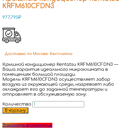
KRFM610CFDN3
977,790
₽
Доставка
по Москве:
Бесплатно
Крышной кондиционер Kentatsu KRFM610CFDN3 —
Ваша гарантия идеального микроклимата в
помещениях большой площади.
Модель KRFM610CFDN3 осуществляет забор
воздуха из окружающей среды, нагревает либо
охлаждает его до заданной температуры и
отправляет в обслуживаемую зону.
Количество
В корзину
Заказать в один клик