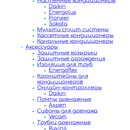
Настенные кондиционеры
Daikin
Energolux
Pioneer
Sakata
Мульти сплит системы
Кассетные кондиционеры
Канальные кондиционеры
Аксессуары
Защитные козырьки
Защитные ограждения
Изоляция для труб
Energoflex
Кронштейны для
кондиционеров
Онлайн-контроллеры
Daikin
Помпы дренажные
Aspen
Сифоны для дренажа
Vecam
Трубки дренажные
Ruvinil