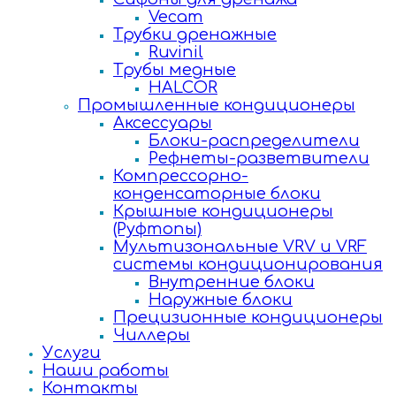
Vecam
Трубки дренажные
Ruvinil
Трубы медные
HALCOR
Промышленные кондиционеры
Аксессуары
Блоки-распределители
Рефнеты-разветвители
Компрессорно-
конденсаторные блоки
Крышные кондиционеры
(Руфтопы)
Мультизональные VRV и VRF
системы кондиционирования
Внутренние блоки
Наружные блоки
Прецизионные кондиционеры
Чиллеры
Услуги
Наши работы
Контакты