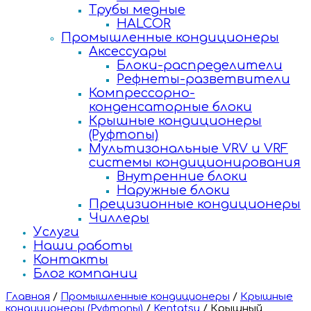
Трубы медные
HALCOR
Промышленные кондиционеры
Аксессуары
Блоки-распределители
Рефнеты-разветвители
Компрессорно-
конденсаторные блоки
Крышные кондиционеры
(Руфтопы)
Мультизональные VRV и VRF
системы кондиционирования
Внутренние блоки
Наружные блоки
Прецизионные кондиционеры
Чиллеры
Услуги
Наши работы
Контакты
Блог компании
Главная
/
Промышленные кондиционеры
/
Крышные
кондиционеры (Руфтопы)
/
Kentatsu
/
Крышный