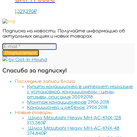
1,329,290
₽
Подписка на новости. Получайте информацию об
актуальных акциях и новых товарах.
Подписаться
by Opt-In Hound
Спасибо за подписку!
Последние записи блога
Купить кондиционер в интернет магазине
с установкой, кондиционеры – цены,
отзывы, описания
30.09.2018
Монтаж кондиционеров
29.06.2018
Кондиционер и ребенок
29.06.2018
Новые товары
Шлюз Mitsubishi Heavy MH-AC-KNX-128
513,380
₽
Шлюз Mitsubishi Heavy MH-AC-KNX-48
374,840
₽