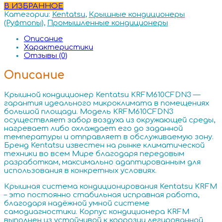
В ИЗБРАННОЕ
Категории:
Kentatsu
,
Крышные кондиционеры
(Руфтопы)
,
Промышленные кондиционеры
Описание
Характеристики
Отзывы (0)
Описание
Крышной кондиционер Kentatsu KRFM610CFDN3 —
гарантия идеального микроклимата в помещениях
большой площади. Модель KRFM610CFDN3
осуществляет забор воздуха из окружающей среды,
нагревает либо охлаждает его до заданной
температуры и отправляет в обслуживаемую зону.
Бренд Kentatsu известен на рынке климатической
техники во всем Мире благодаря передовым
разработкам, максимально адаптированным для
использования в конкретных условиях.
Крышная система кондиционирования Kentatsu KRFM
– это постоянно стабильная исправная работа,
благодаря надёжной умной системе
самодиагностики. Корпус кондиционера KRFM
выполнен из устойчивой к коррозии легированной