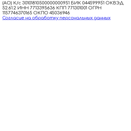
(АО) К/с 30101810500000000951 БИК 044599951 ОКВЭД
52.61.2 ИНН 7713395636 КПП 771301001 ОГРН
1157746370165 ОКПО 45036946
Согласие на обработку персональных данных