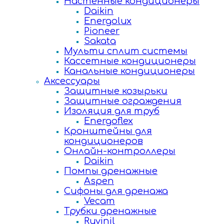
Настенные кондиционеры
Daikin
Energolux
Pioneer
Sakata
Мульти сплит системы
Кассетные кондиционеры
Канальные кондиционеры
Аксессуары
Защитные козырьки
Защитные ограждения
Изоляция для труб
Energoflex
Кронштейны для
кондиционеров
Онлайн-контроллеры
Daikin
Помпы дренажные
Aspen
Сифоны для дренажа
Vecam
Трубки дренажные
Ruvinil