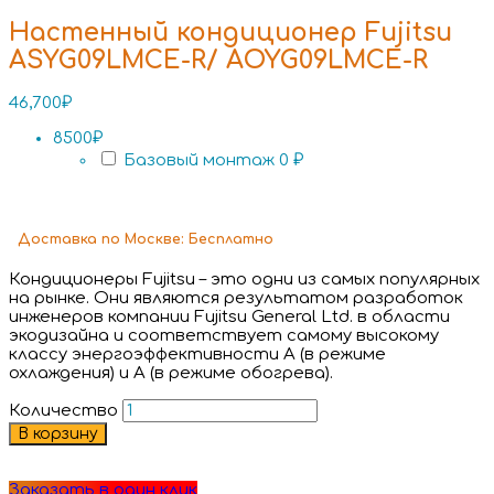
Настенный кондиционер Fujitsu
ASYG09LMCE-R/ AOYG09LMCE-R
46,700
₽
8500₽
Базовый монтаж
0 ₽
Доставка
по Москве:
Бесплатно
Кондиционеры Fujitsu – это одни из самых популярных
на рынке. Они являются результатом разработок
инженеров компании Fujitsu General Ltd. в области
экодизайна и соответствует самому высокому
классу энергоэффективности А (в режиме
охлаждения) и А (в режиме обогрева).
Количество
В корзину
Заказать в один клик