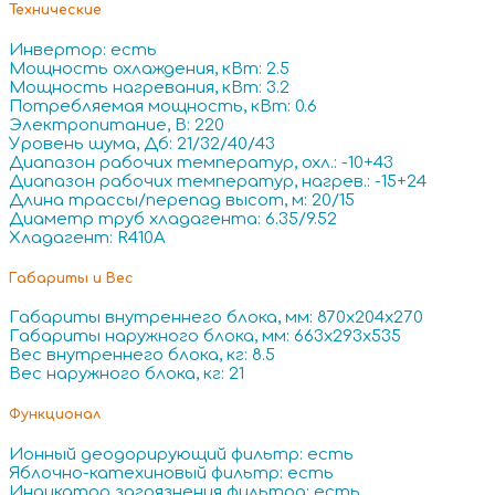
Технические
Инвертор: есть
Мощность охлаждения, кВт: 2.5
Мощность нагревания, кВт: 3.2
Потребляемая мощность, кВт: 0.6
Электропитание, В: 220
Уровень шума, Дб: 21/32/40/43
Диапазон рабочих температур, охл.: -10+43
Диапазон рабочих температур, нагрев.: -15+24
Длина трассы/перепад высот, м: 20/15
Диаметр труб хладагента: 6.35/9.52
Хладагент: R410A
Габариты и Вес
Габариты внутреннего блока, мм: 870x204x270
Габариты наружного блока, мм: 663x293x535
Вес внутреннего блока, кг: 8.5
Вес наружного блока, кг: 21
Функционал
Ионный деодорирующий фильтр: есть
Яблочно-катехиновый фильтр: есть
Индикатор загрязнения фильтра: есть