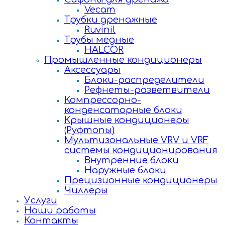
Vecam
Трубки дренажные
Ruvinil
Трубы медные
HALCOR
Промышленные кондиционеры
Аксессуары
Блоки-распределители
Рефнеты-разветвители
Компрессорно-
конденсаторные блоки
Крышные кондиционеры
(Руфтопы)
Мультизональные VRV и VRF
системы кондиционирования
Внутренние блоки
Наружные блоки
Прецизионные кондиционеры
Чиллеры
Услуги
Наши работы
Контакты