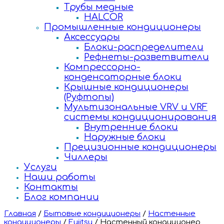
Трубы медные
HALCOR
Промышленные кондиционеры
Аксессуары
Блоки-распределители
Рефнеты-разветвители
Компрессорно-
конденсаторные блоки
Крышные кондиционеры
(Руфтопы)
Мультизональные VRV и VRF
системы кондиционирования
Внутренние блоки
Наружные блоки
Прецизионные кондиционеры
Чиллеры
Услуги
Наши работы
Контакты
Блог компании
Главная
/
Бытовые кондиционеры
/
Настенные
кондиционеры
/
Fujitsu
/
Настенный кондиционер