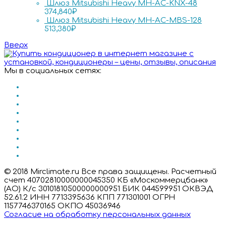
Шлюз Mitsubishi Heavy MH-AC-KNX-48
374,840
₽
Шлюз Mitsubishi Heavy MH-AC-MBS-128
513,380
₽
Вверх
Мы в социальных сетях:
© 2018 Mirclimate.ru Все права защищены. Расчетный
счет 40702810000000045350 КБ «Москоммерцбанк»
(АО) К/с 30101810500000000951 БИК 044599951 ОКВЭД
52.61.2 ИНН 7713395636 КПП 771301001 ОГРН
1157746370165 ОКПО 45036946
Согласие на обработку персональных данных