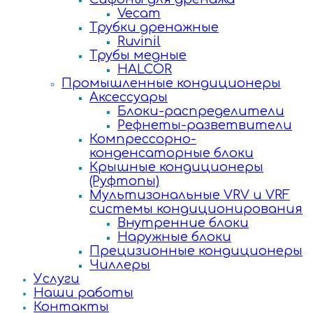
Vecam
Трубки дренажные
Ruvinil
Трубы медные
HALCOR
Промышленные кондиционеры
Аксессуары
Блоки-распределители
Рефнеты-разветвители
Компрессорно-
конденсаторные блоки
Крышные кондиционеры
(Руфтопы)
Мультизональные VRV и VRF
системы кондиционирования
Внутренние блоки
Наружные блоки
Прецизионные кондиционеры
Чиллеры
Услуги
Наши работы
Контакты