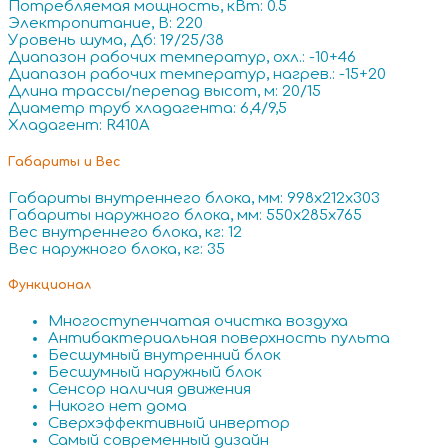
Потребляемая мощность, кВт: 0.5
Электропитание, В: 220
Уровень шума, Дб: 19/25/38
Диапазон рабочих температур, охл.: -10+46
Диапазон рабочих температур, нагрев.: -15+20
Длина трассы/перепад высот, м: 20/15
Диаметр труб хладагента: 6,4/9,5
Хладагент: R410A
Габариты и Вес
Габариты внутреннего блока, мм: 998x212x303
Габариты наружного блока, мм: 550x285x765
Вес внутреннего блока, кг: 12
Вес наружного блока, кг: 35
Функционал
Многоступенчатая очистка воздуха
Антибактериальная поверхность пульта
Бесшумный внутренний блок
Бесшумный наружный блок
Сенсор наличия движения
Никого нет дома
Сверхэффективный инвертор
Самый современный дизайн