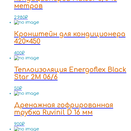
метров
2,980
₽
Кронштейн для кондиционера
420×450
400
₽
Теплоизоляция Energoflex Black
Star 2M 06/6
50
₽
Дренажная гофрированная
трубка Ruvinil D 16 мм
900
₽