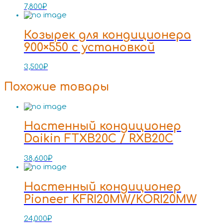
7,800
₽
Козырек для кондиционера
900×550 с установкой
3,500
₽
Похожие товары
Настенный кондиционер
Daikin FTXB20C / RXB20C
38,600
₽
Настенный кондиционер
Pioneer KFRI20MW/KORI20MW
24,000
₽