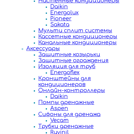
Настенные кондиционеры
Daikin
Energolux
Pioneer
Sakata
Мульти сплит системы
Кассетные кондиционеры
Канальные кондиционеры
Аксессуары
Защитные козырьки
Защитные ограждения
Изоляция для труб
Energoflex
Кронштейны для
кондиционеров
Онлайн-контроллеры
Daikin
Помпы дренажные
Aspen
Сифоны для дренажа
Vecam
Трубки дренажные
Ruvinil