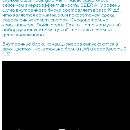
службы фильтров до 3 лет. Наивысший класс
сезонной энергоэффективности SEER A . Уровень
шума внутреннего блока составляет всего 19 Дб,
что является самым низким показателем среди
современных сплит-систем. Следовательно
кондиционеры Daikin серии Emura – это наилучший
выбор для тихих помещений, таких как спальня и
детская комната.
Внутренние блоки кондиционеров выпускаются в
двух цветах – кристально белый (LW) и серебристый
(LS).