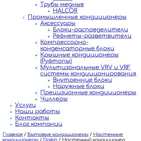
Трубы медные
HALCOR
Промышленные кондиционеры
Аксессуары
Блоки-распределители
Рефнеты-разветвители
Компрессорно-
конденсаторные блоки
Крышные кондиционеры
(Руфтопы)
Мультизональные VRV и VRF
системы кондиционирования
Внутренние блоки
Наружные блоки
Прецизионные кондиционеры
Чиллеры
Услуги
Наши работы
Контакты
Блог компании
Главная
/
Бытовые кондиционеры
/
Настенные
кондиционеры
/
Daikin
/
Настенный кондиционер