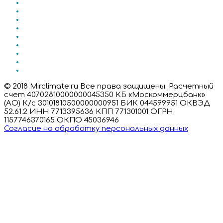
© 2018 Mirclimate.ru Все права защищены. Расчетный
счет 40702810000000045350 КБ «Москоммерцбанк»
(АО) К/с 30101810500000000951 БИК 044599951 ОКВЭД
52.61.2 ИНН 7713395636 КПП 771301001 ОГРН
1157746370165 ОКПО 45036946
Согласие на обработку персональных данных