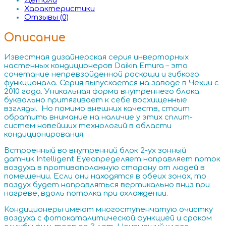
Детали
Характеристики
Отзывы (0)
Описание
Известная дизайнерская серия инверторных
настенных кондиционеров Daikin Emura – это
сочетание непревзойденной роскоши и гибкого
функционала. Серия выпускается на заводе в Чехии с
2010 года. Уникальная форма внутреннего блока
буквально притягивает к себе восхищенные
взгляды. Но помимо внешних качеств, стоит
обратить внимание на наличие у этих сплит-
систем новейших технологий в области
кондиционирования.
Встроенный во внутренний блок 2-ух зонный
датчик Intelligent Eyeопределяет направляет поток
воздуха в противоположную сторону от людей в
помещении. Если они находятся в обеих зонах, то
воздух будет направляться вертикально вниз при
нагреве, вдоль потолка при охлаждении.
Кондиционеры имеют многоступенчатую очистку
воздуха с фотокаталитической функцией и сроком