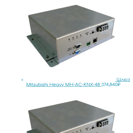
Шлюз
Mitsubishi Heavy MH-AC-KNX-48
374,840
₽