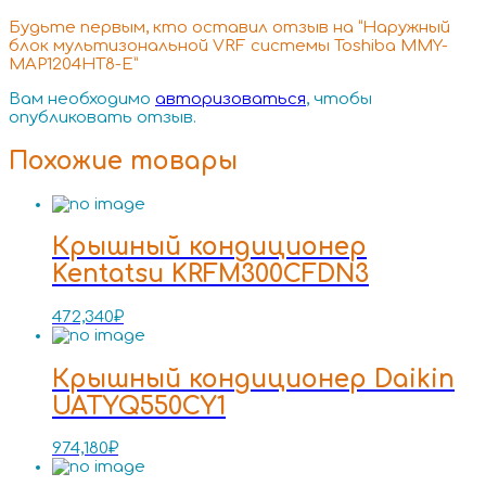
Будьте первым, кто оставил отзыв на “Наружный
блок мультизональной VRF системы Toshiba MMY-
MAP1204HT8-E”
Вам необходимо
авторизоваться
, чтобы
опубликовать отзыв.
Похожие товары
Крышный кондиционер
Kentatsu KRFM300CFDN3
472,340
₽
Крышный кондиционер Daikin
UATYQ550CY1
974,180
₽