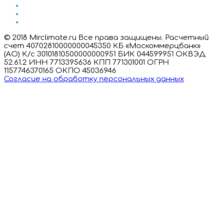
© 2018 Mirclimate.ru Все права защищены. Расчетный
счет 40702810000000045350 КБ «Москоммерцбанк»
(АО) К/с 30101810500000000951 БИК 044599951 ОКВЭД
52.61.2 ИНН 7713395636 КПП 771301001 ОГРН
1157746370165 ОКПО 45036946
Согласие на обработку персональных данных