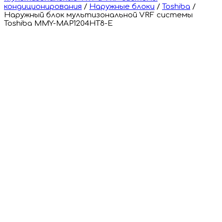
кондиционирования
/
Наружные блоки
/
Toshiba
/
Наружный блок мультизональной VRF системы
Toshiba MMY-MAP1204HT8-E