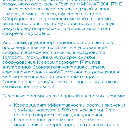
воздушного охлаждения Toshiba MMY-MAP1204HT8-E
— высокоэффективное решение для объектов
жилого, коммерческого, офисного сектора.
Оборудование выделяется высокой степенью
автоматизации, поэтому гарантирует точную
регулировку микроклимата в зависимости от
конкретных условий.
Два новых, двухроторных компрессора высокой
производительности с точным управлением
создают возможность как минимизировать
затраты, так и увеличить срок службы
оборудования. К серии подходят
17 типов
внутренних блоков
: комплектация системы
кондиционирования любой сложности, реализация
любых поставленных инженерами задачи.
Соотношение цена/качество – одно из лучших на
климатическом рынке!
Основные преимущества данной системы системы:
Коэффициент эффективности достиг значения
в 6,41 (при нагрузке в 50% от номинала). Это
рекорд в отрасли кондиционирования.
Инверторное управление не только
мощностью компрессора, но и вентилятора