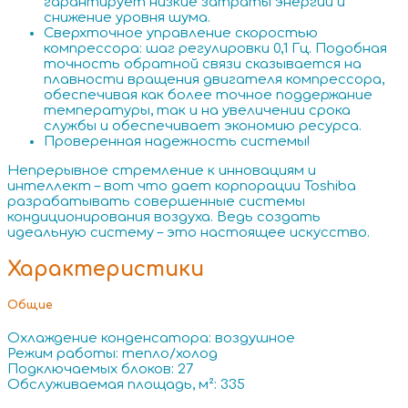
гарантирует низкие затраты энергии и
снижение уровня шума.
Сверхточное управление скоростью
компрессора: шаг регулировки 0,1 Гц. Подобная
точность обратной связи сказывается на
плавности вращения двигателя компрессора,
обеспечивая как более точное поддержание
температуры, так и на увеличении срока
службы и обеспечивает экономию ресурса.
Проверенная надежность системы!
Непрерывное стремление к инновациям и
интеллект – вот что дает корпорации Toshiba
разрабатывать совершенные системы
кондиционирования воздуха. Ведь создать
идеальную систему – это настоящее искусство.
Характеристики
Общие
Охлаждение конденсатора: воздушное
Режим работы: тепло/холод
Подключаемых блоков: 27
Обслуживаемая площадь, м²: 335