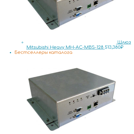
Шлюз
Mitsubishi Heavy MH-AC-MBS-128
513,380
₽
Бестселлеры каталога