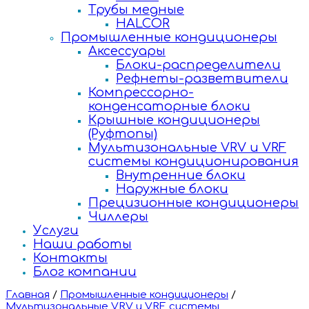
Трубы медные
HALCOR
Промышленные кондиционеры
Аксессуары
Блоки-распределители
Рефнеты-разветвители
Компрессорно-
конденсаторные блоки
Крышные кондиционеры
(Руфтопы)
Мультизональные VRV и VRF
системы кондиционирования
Внутренние блоки
Наружные блоки
Прецизионные кондиционеры
Чиллеры
Услуги
Наши работы
Контакты
Блог компании
Главная
/
Промышленные кондиционеры
/
Мультизональные VRV и VRF системы