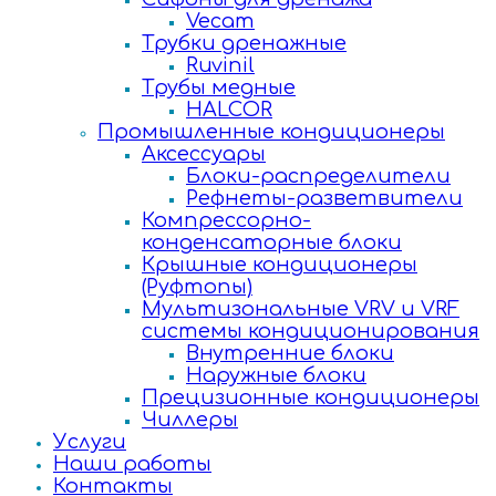
Vecam
Трубки дренажные
Ruvinil
Трубы медные
HALCOR
Промышленные кондиционеры
Аксессуары
Блоки-распределители
Рефнеты-разветвители
Компрессорно-
конденсаторные блоки
Крышные кондиционеры
(Руфтопы)
Мультизональные VRV и VRF
системы кондиционирования
Внутренние блоки
Наружные блоки
Прецизионные кондиционеры
Чиллеры
Услуги
Наши работы
Контакты