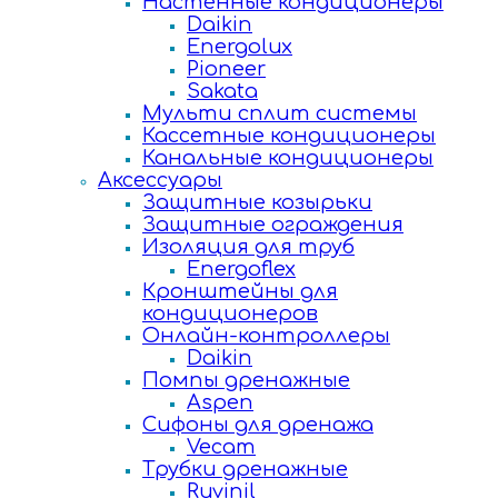
Настенные кондиционеры
Daikin
Energolux
Pioneer
Sakata
Мульти сплит системы
Кассетные кондиционеры
Канальные кондиционеры
Аксессуары
Защитные козырьки
Защитные ограждения
Изоляция для труб
Energoflex
Кронштейны для
кондиционеров
Онлайн-контроллеры
Daikin
Помпы дренажные
Aspen
Сифоны для дренажа
Vecam
Трубки дренажные
Ruvinil