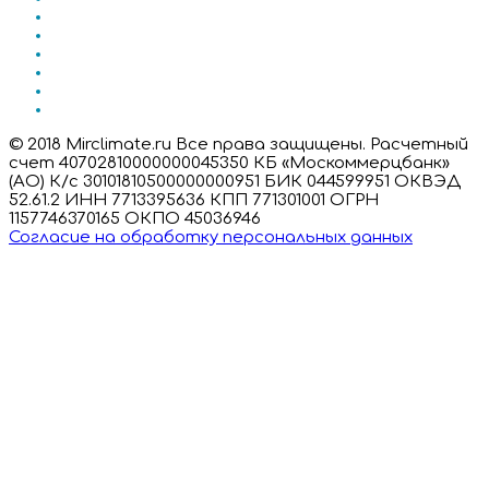
© 2018 Mirclimate.ru Все права защищены. Расчетный
счет 40702810000000045350 КБ «Москоммерцбанк»
(АО) К/с 30101810500000000951 БИК 044599951 ОКВЭД
52.61.2 ИНН 7713395636 КПП 771301001 ОГРН
1157746370165 ОКПО 45036946
Согласие на обработку персональных данных