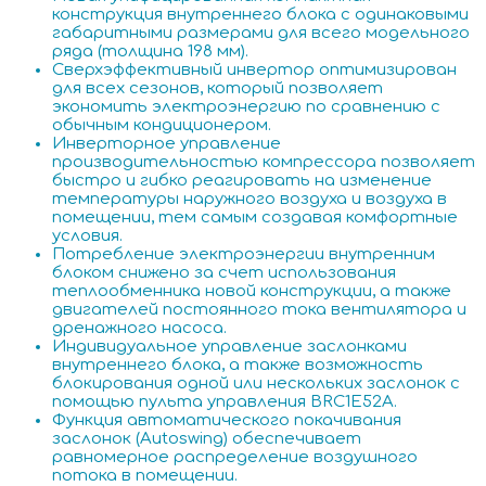
конструкция внутреннего блока с одинаковыми
габаритными размерами для всего модельного
ряда (толщина 198 мм).
Сверхэффективный инвертор оптимизирован
для всех сезонов, который позволяет
экономить электроэнергию по сравнению с
обычным кондиционером.
Инверторное управление
производительностью компрессора позволяет
быстро и гибко реагировать на изменение
температуры наружного воздуха и воздуха в
помещении, тем самым создавая комфортные
условия.
Потребление электроэнергии внутренним
блоком снижено за счет использования
теплообменника новой конструкции, а также
двигателей постоянного тока вентилятора и
дренажного насоса.
Индивидуальное управление заслонками
внутреннего блока, а также возможность
блокирования одной или нескольких заслонок с
помощью пульта управления BRC1E52A.
Функция автоматического покачивания
заслонок (Autoswing) обеспечивает
равномерное распределение воздушного
потока в помещении.