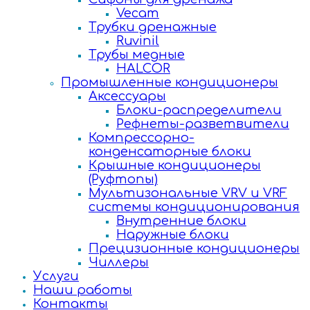
Vecam
Трубки дренажные
Ruvinil
Трубы медные
HALCOR
Промышленные кондиционеры
Аксессуары
Блоки-распределители
Рефнеты-разветвители
Компрессорно-
конденсаторные блоки
Крышные кондиционеры
(Руфтопы)
Мультизональные VRV и VRF
системы кондиционирования
Внутренние блоки
Наружные блоки
Прецизионные кондиционеры
Чиллеры
Услуги
Наши работы
Контакты