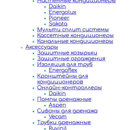
Настенные кондиционеры
Daikin
Energolux
Pioneer
Sakata
Мульти сплит системы
Кассетные кондиционеры
Канальные кондиционеры
Аксессуары
Защитные козырьки
Защитные ограждения
Изоляция для труб
Energoflex
Кронштейны для
кондиционеров
Онлайн-контроллеры
Daikin
Помпы дренажные
Aspen
Сифоны для дренажа
Vecam
Трубки дренажные
Ruvinil