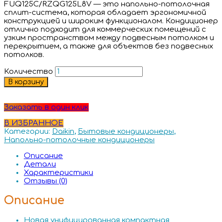
FUQ125C/RZQG125L8V — это напольно-потолочная
сплит-система, которая обладает эргономичной
конструкцией и широким функционалом. Кондиционер
отлично подходит для коммерческих помещений с
узким пространством между подвесным потолком и
перекрытием, а также для объектов без подвесных
потолков.
Количество
В корзину
Заказать в один клик
В ИЗБРАННОЕ
Категории:
Daikin
,
Бытовые кондиционеры
,
Напольно-потолочные кондиционеры
Описание
Детали
Характеристики
Отзывы (0)
Описание
Новая унифицированная компактная