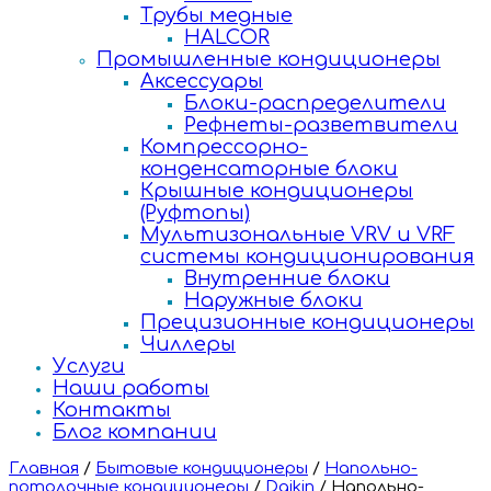
Трубы медные
HALCOR
Промышленные кондиционеры
Аксессуары
Блоки-распределители
Рефнеты-разветвители
Компрессорно-
конденсаторные блоки
Крышные кондиционеры
(Руфтопы)
Мультизональные VRV и VRF
системы кондиционирования
Внутренние блоки
Наружные блоки
Прецизионные кондиционеры
Чиллеры
Услуги
Наши работы
Контакты
Блог компании
Главная
/
Бытовые кондиционеры
/
Напольно-
потолочные кондиционеры
/
Daikin
/
Напольно-