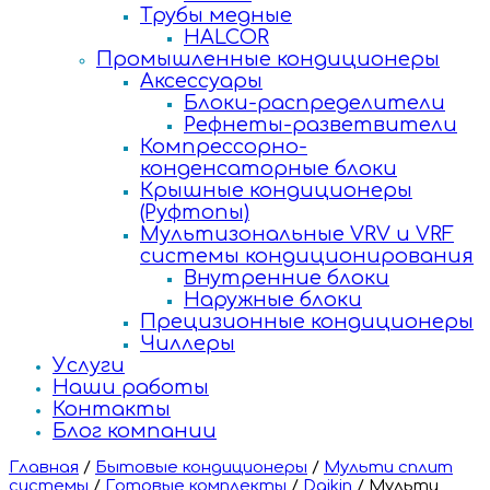
Трубы медные
HALCOR
Промышленные кондиционеры
Аксессуары
Блоки-распределители
Рефнеты-разветвители
Компрессорно-
конденсаторные блоки
Крышные кондиционеры
(Руфтопы)
Мультизональные VRV и VRF
системы кондиционирования
Внутренние блоки
Наружные блоки
Прецизионные кондиционеры
Чиллеры
Услуги
Наши работы
Контакты
Блог компании
Главная
/
Бытовые кондиционеры
/
Мульти сплит
системы
/
Готовые комплекты
/
Daikin
/
Мульти