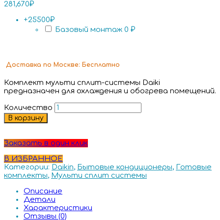
281,670
₽
+25500₽
Базовый монтаж
0 ₽
Доставка
по Москве:
Бесплатно
Комплект мульти сплит-системы Daiki
предназначен для охлаждения и обогрева помещений.
Количество
В корзину
Заказать в один клик
В ИЗБРАННОЕ
Категории:
Daikin
,
Бытовые кондиционеры
,
Готовые
комплекты
,
Мульти сплит системы
Описание
Детали
Характеристики
Отзывы (0)