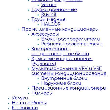
Vecam
Трубки дренажные
Ruvinil
Трубы медные
HALCOR
Промышленные кондиционеры
Аксессуары
Блоки-распределители
Рефнеты-разветвители
Компрессорно-
конденсаторные блоки
Крышные кондиционеры
(Руфтопы)
Мультизональные VRV и VRF
системы кондиционирования
Внутренние блоки
Наружные блоки
Прецизионные кондиционеры
Чиллеры
Услуги
Наши работы
Контакты