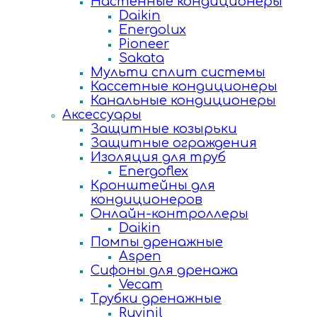
Настенные кондиционеры
Daikin
Energolux
Pioneer
Sakata
Мульти сплит системы
Кассетные кондиционеры
Канальные кондиционеры
Аксессуары
Защитные козырьки
Защитные ограждения
Изоляция для труб
Energoflex
Кронштейны для
кондиционеров
Онлайн-контроллеры
Daikin
Помпы дренажные
Aspen
Сифоны для дренажа
Vecam
Трубки дренажные
Ruvinil