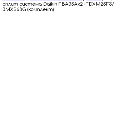
сплит система Daikin FBA35Ax2+FDXM25F3/
3MXS68G (комплект)