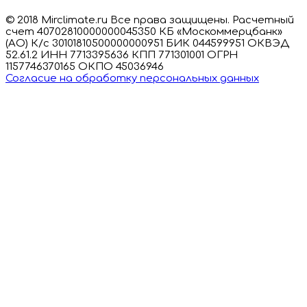
© 2018 Mirclimate.ru Все права защищены. Расчетный
счет 40702810000000045350 КБ «Москоммерцбанк»
(АО) К/с 30101810500000000951 БИК 044599951 ОКВЭД
52.61.2 ИНН 7713395636 КПП 771301001 ОГРН
1157746370165 ОКПО 45036946
Согласие на обработку персональных данных