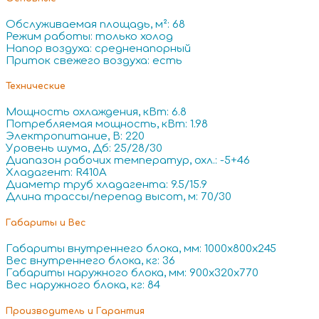
Обслуживаемая площадь, м²: 68
Режим работы: только холод
Напор воздуха: средненапорный
Приток свежего воздуха: есть
Технические
Мощность охлаждения, кВт: 6.8
Потребляемая мощность, кВт: 1.98
Электропитание, В: 220
Уровень шума, Дб: 25/28/30
Диапазон рабочих температур, охл.: -5+46
Хладагент: R410A
Диаметр труб хладагента: 9.5/15.9
Длина трассы/перепад высот, м: 70/30
Габариты и Вес
Габариты внутреннего блока, мм: 1000x800x245
Вес внутреннего блока, кг: 36
Габариты наружного блока, мм: 900x320x770
Вес наружного блока, кг: 84
Производитель и Гарантия