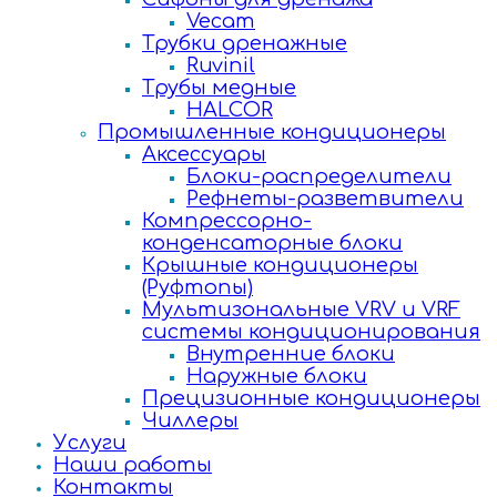
Vecam
Трубки дренажные
Ruvinil
Трубы медные
HALCOR
Промышленные кондиционеры
Аксессуары
Блоки-распределители
Рефнеты-разветвители
Компрессорно-
конденсаторные блоки
Крышные кондиционеры
(Руфтопы)
Мультизональные VRV и VRF
системы кондиционирования
Внутренние блоки
Наружные блоки
Прецизионные кондиционеры
Чиллеры
Услуги
Наши работы
Контакты