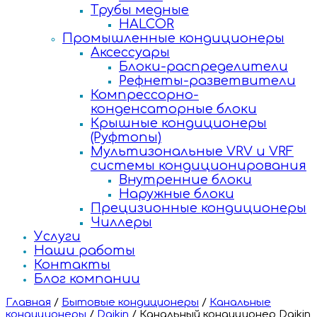
Трубы медные
HALCOR
Промышленные кондиционеры
Аксессуары
Блоки-распределители
Рефнеты-разветвители
Компрессорно-
конденсаторные блоки
Крышные кондиционеры
(Руфтопы)
Мультизональные VRV и VRF
системы кондиционирования
Внутренние блоки
Наружные блоки
Прецизионные кондиционеры
Чиллеры
Услуги
Наши работы
Контакты
Блог компании
Главная
/
Бытовые кондиционеры
/
Канальные
кондиционеры
/
Daikin
/
Канальный кондиционер Daikin