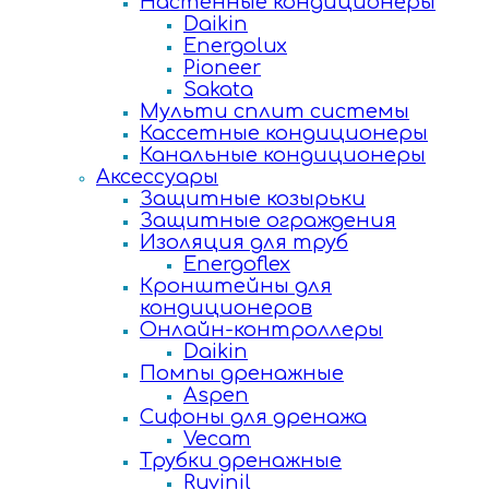
Настенные кондиционеры
Daikin
Energolux
Pioneer
Sakata
Мульти сплит системы
Кассетные кондиционеры
Канальные кондиционеры
Аксессуары
Защитные козырьки
Защитные ограждения
Изоляция для труб
Energoflex
Кронштейны для
кондиционеров
Онлайн-контроллеры
Daikin
Помпы дренажные
Aspen
Сифоны для дренажа
Vecam
Трубки дренажные
Ruvinil