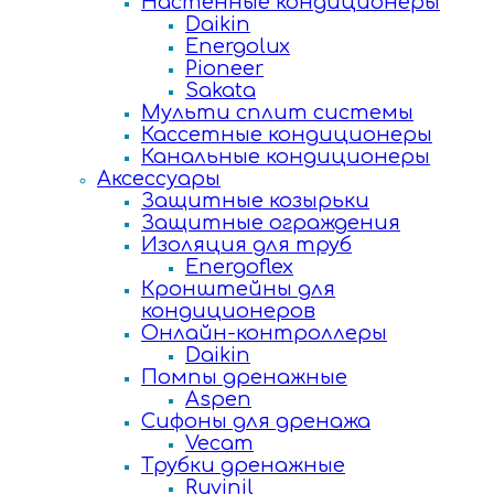
Настенные кондиционеры
Daikin
Energolux
Pioneer
Sakata
Мульти сплит системы
Кассетные кондиционеры
Канальные кондиционеры
Аксессуары
Защитные козырьки
Защитные ограждения
Изоляция для труб
Energoflex
Кронштейны для
кондиционеров
Онлайн-контроллеры
Daikin
Помпы дренажные
Aspen
Сифоны для дренажа
Vecam
Трубки дренажные
Ruvinil