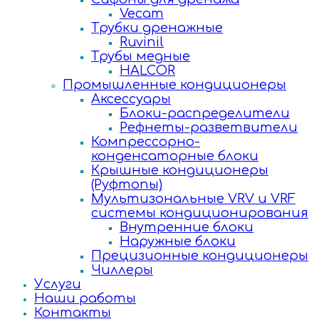
Vecam
Трубки дренажные
Ruvinil
Трубы медные
HALCOR
Промышленные кондиционеры
Аксессуары
Блоки-распределители
Рефнеты-разветвители
Компрессорно-
конденсаторные блоки
Крышные кондиционеры
(Руфтопы)
Мультизональные VRV и VRF
системы кондиционирования
Внутренние блоки
Наружные блоки
Прецизионные кондиционеры
Чиллеры
Услуги
Наши работы
Контакты