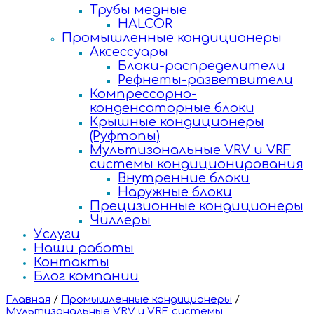
Трубы медные
HALCOR
Промышленные кондиционеры
Аксессуары
Блоки-распределители
Рефнеты-разветвители
Компрессорно-
конденсаторные блоки
Крышные кондиционеры
(Руфтопы)
Мультизональные VRV и VRF
системы кондиционирования
Внутренние блоки
Наружные блоки
Прецизионные кондиционеры
Чиллеры
Услуги
Наши работы
Контакты
Блог компании
Главная
/
Промышленные кондиционеры
/
Мультизональные VRV и VRF системы