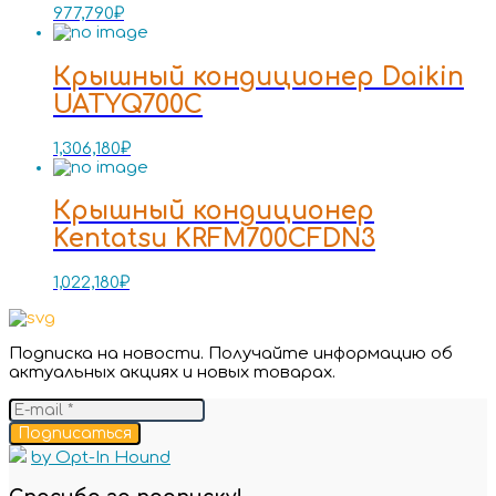
977,790
₽
Крышный кондиционер Daikin
UATYQ700C
1,306,180
₽
Крышный кондиционер
Kentatsu KRFM700CFDN3
1,022,180
₽
Подписка на новости. Получайте информацию об
актуальных акциях и новых товарах.
Подписаться
by Opt-In Hound