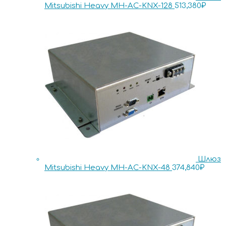
Mitsubishi Heavy MH-AC-KNX-128
513,380
₽
Шлюз
Mitsubishi Heavy MH-AC-KNX-48
374,840
₽