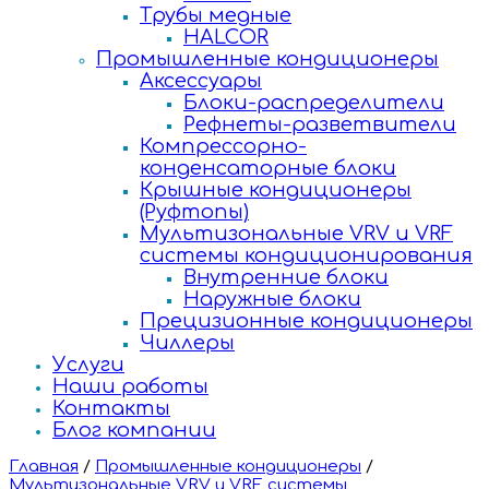
Трубы медные
HALCOR
Промышленные кондиционеры
Аксессуары
Блоки-распределители
Рефнеты-разветвители
Компрессорно-
конденсаторные блоки
Крышные кондиционеры
(Руфтопы)
Мультизональные VRV и VRF
системы кондиционирования
Внутренние блоки
Наружные блоки
Прецизионные кондиционеры
Чиллеры
Услуги
Наши работы
Контакты
Блог компании
Главная
/
Промышленные кондиционеры
/
Мультизональные VRV и VRF системы