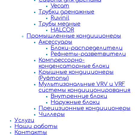
Vecam
Трубки дренажные
Ruvinil
Трубы медные
HALCOR
Промышленные кондиционеры
Аксессуары
Блоки-распределители
Рефнеты-разветвители
Компрессорно-
конденсаторные блоки
Крышные кондиционеры
(Руфтопы)
Мультизональные VRV и VRF
системы кондиционирования
Внутренние блоки
Наружные блоки
Прецизионные кондиционеры
Чиллеры
Услуги
Наши работы
Контакты