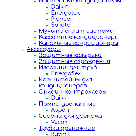
Настенные кондиционеры
Daikin
Energolux
Pioneer
Sakata
Мульти сплит системы
Кассетные кондиционеры
Канальные кондиционеры
Аксессуары
Защитные козырьки
Защитные ограждения
Изоляция для труб
Energoflex
Кронштейны для
кондиционеров
Онлайн-контроллеры
Daikin
Помпы дренажные
Aspen
Сифоны для дренажа
Vecam
Трубки дренажные
Ruvinil