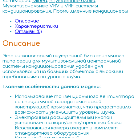
Категории:
Midea
,
Внутренние блоки
,
Мультизональные VRV и VRF системы
кондиционирования
,
Промышленные кондиционеры
Описание
Характеристики
Отзывы (0)
Описание
Это низконапорный внутренний блок канального
типа серии для мультизональной центральной
системы кондиционирования удобен для
использования на больших объектах с высокими
требованиями по уровню шума.
Главные особенности данной модели:
Использование тангенциального вентилятора
со специальной аэродинамической
конструкцией крыльчатки, что предоставило
возможность уменьшить уровень шума.
Электронный расширительный клапан
установлен на корпусе внутреннего блока.
Всасывающая камера входит в комплект
стандартного оборудования