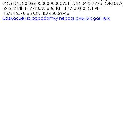
(АО) К/с 30101810500000000951 БИК 044599951 ОКВЭД
52.61.2 ИНН 7713395636 КПП 771301001 ОГРН
1157746370165 ОКПО 45036946
Согласие на обработку персональных данных