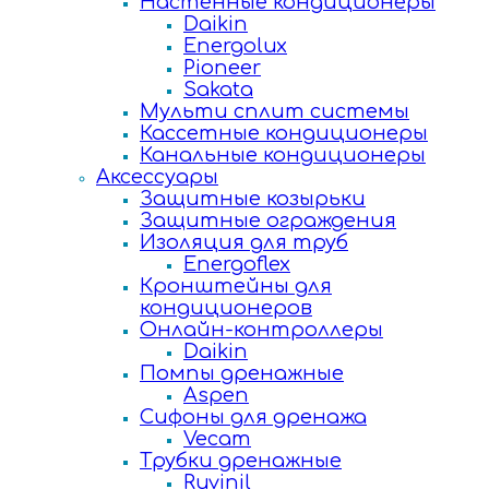
Настенные кондиционеры
Daikin
Energolux
Pioneer
Sakata
Мульти сплит системы
Кассетные кондиционеры
Канальные кондиционеры
Аксессуары
Защитные козырьки
Защитные ограждения
Изоляция для труб
Energoflex
Кронштейны для
кондиционеров
Онлайн-контроллеры
Daikin
Помпы дренажные
Aspen
Сифоны для дренажа
Vecam
Трубки дренажные
Ruvinil