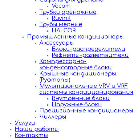
Vecam
Трубки дренажные
Ruvinil
Трубы медные
HALCOR
Промышленные кондиционеры
Аксессуары
Блоки-распределители
Рефнеты-разветвители
Компрессорно-
конденсаторные блоки
Крышные кондиционеры
(Руфтопы)
Мультизональные VRV и VRF
системы кондиционирования
Внутренние блоки
Наружные блоки
Прецизионные кондиционеры
Чиллеры
Услуги
Наши работы
Контакты