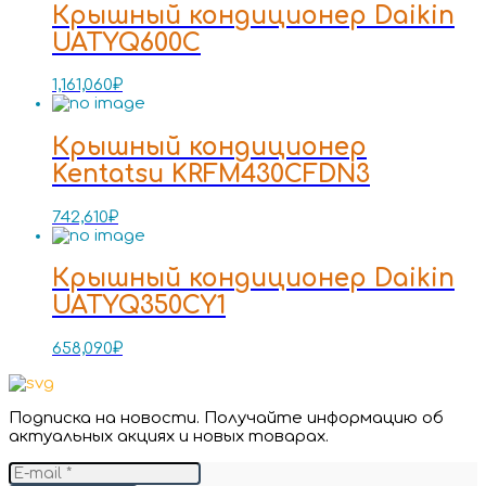
Крышный кондиционер Daikin
UATYQ600C
1,161,060
₽
Крышный кондиционер
Kentatsu KRFM430CFDN3
742,610
₽
Крышный кондиционер Daikin
UATYQ350CY1
658,090
₽
Подписка на новости. Получайте информацию об
актуальных акциях и новых товарах.