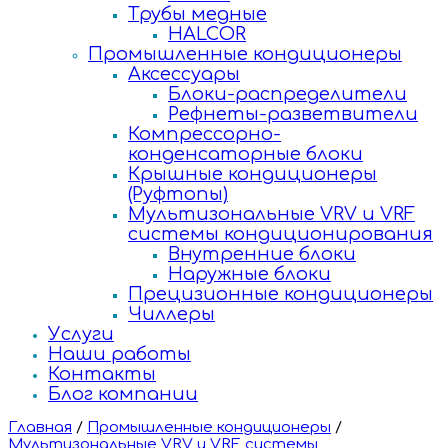
Трубы медные
HALCOR
Промышленные кондиционеры
Аксессуары
Блоки-распределители
Рефнеты-разветвители
Компрессорно-
конденсаторные блоки
Крышные кондиционеры
(Руфтопы)
Мультизональные VRV и VRF
системы кондиционирования
Внутренние блоки
Наружные блоки
Прецизионные кондиционеры
Чиллеры
Услуги
Наши работы
Контакты
Блог компании
Главная
/
Промышленные кондиционеры
/
Мультизональные VRV и VRF системы