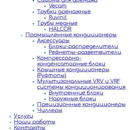
Сифоны для дренажа
Vecam
Трубки дренажные
Ruvinil
Трубы медные
HALCOR
Промышленные кондиционеры
Аксессуары
Блоки-распределители
Рефнеты-разветвители
Компрессорно-
конденсаторные блоки
Крышные кондиционеры
(Руфтопы)
Мультизональные VRV и VRF
системы кондиционирования
Внутренние блоки
Наружные блоки
Прецизионные кондиционеры
Чиллеры
Услуги
Наши работы
Контакты