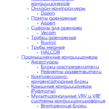
кондиционеров
Онлайн-контроллеры
Daikin
Помпы дренажные
Aspen
Сифоны для дренажа
Vecam
Трубки дренажные
Ruvinil
Трубы медные
HALCOR
Промышленные кондиционеры
Аксессуары
Блоки-распределители
Рефнеты-разветвители
Компрессорно-
конденсаторные блоки
Крышные кондиционеры
(Руфтопы)
Мультизональные VRV и VRF
системы кондиционирования
Внутренние блоки