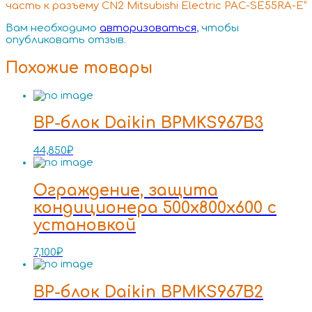
часть к разъему CN2 Mitsubishi Electric PAC-SE55RA-E”
Вам необходимо
авторизоваться
, чтобы
опубликовать отзыв.
Похожие товары
BP-блок Daikin BPMKS967B3
44,850
₽
Ограждение, защита
кондиционера 500x800x600 с
установкой
7,100
₽
BP-блок Daikin BPMKS967B2