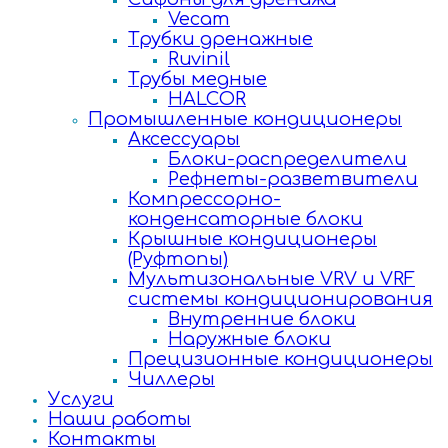
Vecam
Трубки дренажные
Ruvinil
Трубы медные
HALCOR
Промышленные кондиционеры
Аксессуары
Блоки-распределители
Рефнеты-разветвители
Компрессорно-
конденсаторные блоки
Крышные кондиционеры
(Руфтопы)
Мультизональные VRV и VRF
системы кондиционирования
Внутренние блоки
Наружные блоки
Прецизионные кондиционеры
Чиллеры
Услуги
Наши работы
Контакты