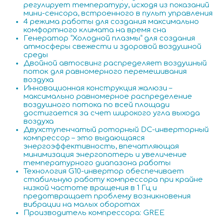
регулирует температуру, исходя из показаний
мини-сенсора, встроенного в пульт управления
4 режима работы для создания максимально
комфортного климата на время сна
Генератор “Холодной плазмы” для создания
атмосферы свежести и здоровой воздушной
среды
Двойной автосвинг распределяет воздушный
поток для равномерного перемешивания
воздуха
Инновационная конструкция жалюзи –
максимально равномерное распределение
воздушного потока по всей площади
достигается за счет широкого угла выхода
воздуха
Двухступенчатый роторный DC-инверторный
компрессор – это выдающаяся
энергоэффективность, впечатляющая
минимизация энергопотерь и увеличение
температурного диапазона работы
Технология G10-инвертор обеспечивает
стабильную работу компрессора при крайне
низкой частоте вращения в 1 Гц и
предотвращает проблему возникновения
вибрации на малых оборотах
Производитель компрессора: GREE