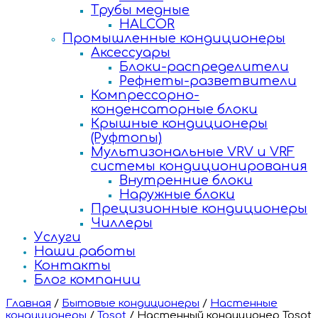
Трубы медные
HALCOR
Промышленные кондиционеры
Аксессуары
Блоки-распределители
Рефнеты-разветвители
Компрессорно-
конденсаторные блоки
Крышные кондиционеры
(Руфтопы)
Мультизональные VRV и VRF
системы кондиционирования
Внутренние блоки
Наружные блоки
Прецизионные кондиционеры
Чиллеры
Услуги
Наши работы
Контакты
Блог компании
Главная
/
Бытовые кондиционеры
/
Настенные
кондиционеры
/
Tosot
/
Настенный кондиционер Tosot