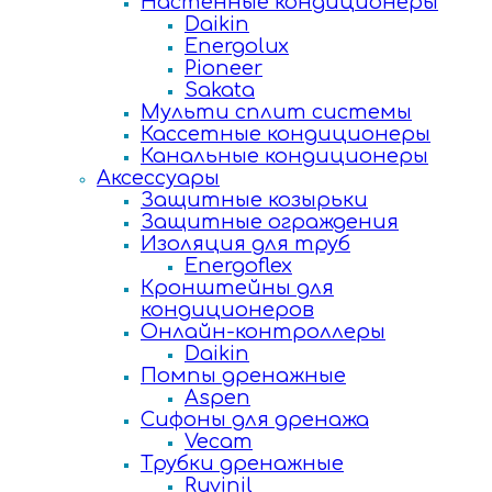
Настенные кондиционеры
Daikin
Energolux
Pioneer
Sakata
Мульти сплит системы
Кассетные кондиционеры
Канальные кондиционеры
Аксессуары
Защитные козырьки
Защитные ограждения
Изоляция для труб
Energoflex
Кронштейны для
кондиционеров
Онлайн-контроллеры
Daikin
Помпы дренажные
Aspen
Сифоны для дренажа
Vecam
Трубки дренажные
Ruvinil