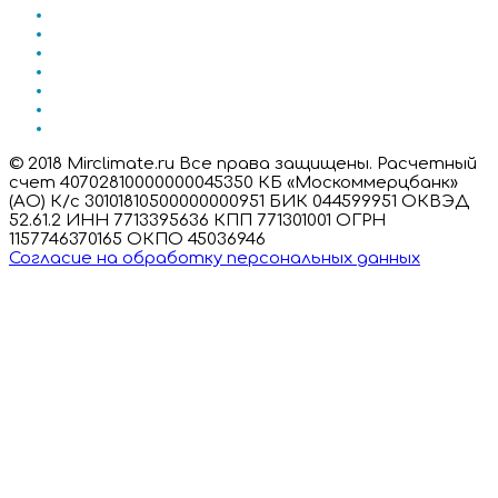
© 2018 Mirclimate.ru Все права защищены. Расчетный
счет 40702810000000045350 КБ «Москоммерцбанк»
(АО) К/с 30101810500000000951 БИК 044599951 ОКВЭД
52.61.2 ИНН 7713395636 КПП 771301001 ОГРН
1157746370165 ОКПО 45036946
Согласие на обработку персональных данных