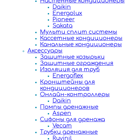
Настенные кондиционеры
Daikin
Energolux
Pioneer
Sakata
Мульти сплит системы
Кассетные кондиционеры
Канальные кондиционеры
Аксессуары
Защитные козырьки
Защитные ограждения
Изоляция для труб
Energoflex
Кронштейны для
кондиционеров
Онлайн-контроллеры
Daikin
Помпы дренажные
Aspen
Сифоны для дренажа
Vecam
Трубки дренажные
Ruvinil