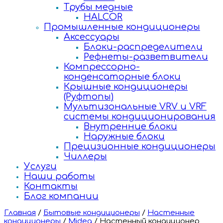
Трубы медные
HALCOR
Промышленные кондиционеры
Аксессуары
Блоки-распределители
Рефнеты-разветвители
Компрессорно-
конденсаторные блоки
Крышные кондиционеры
(Руфтопы)
Мультизональные VRV и VRF
системы кондиционирования
Внутренние блоки
Наружные блоки
Прецизионные кондиционеры
Чиллеры
Услуги
Наши работы
Контакты
Блог компании
Главная
/
Бытовые кондиционеры
/
Настенные
кондиционеры
/
Midea
/
Настенный кондиционер