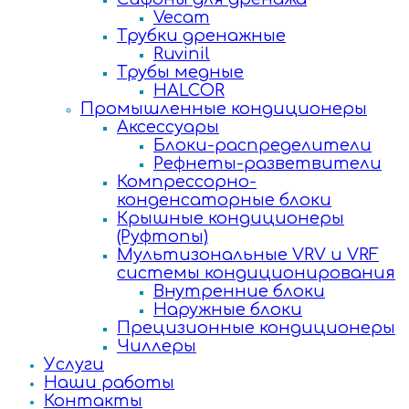
Vecam
Трубки дренажные
Ruvinil
Трубы медные
HALCOR
Промышленные кондиционеры
Аксессуары
Блоки-распределители
Рефнеты-разветвители
Компрессорно-
конденсаторные блоки
Крышные кондиционеры
(Руфтопы)
Мультизональные VRV и VRF
системы кондиционирования
Внутренние блоки
Наружные блоки
Прецизионные кондиционеры
Чиллеры
Услуги
Наши работы
Контакты