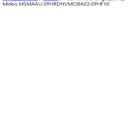
Midea MSMAAU-09HRDN1/MOBA03-09HFN1