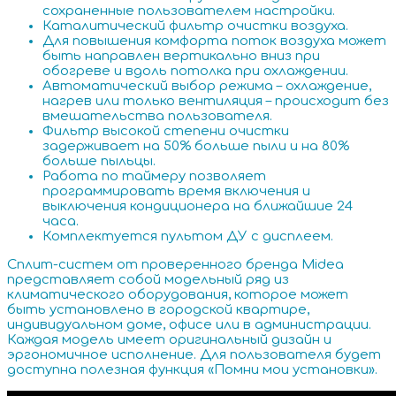
сохраненные пользователем настройки.
Каталитический фильтр очистки воздуха.
Для повышения комфорта поток воздуха может
быть направлен вертикально вниз при
обогреве и вдоль потолка при охлаждении.
Автоматический выбор режима – охлаждение,
нагрев или только вентиляция – происходит без
вмешательства пользователя.
Фильтр высокой степени очистки
задерживает на 50% больше пыли и на 80%
больше пыльцы.
Работа по таймеру позволяет
программировать время включения и
выключения кондиционера на ближайшие 24
часа.
Комплектуется пультом ДУ с дисплеем.
Сплит-систем от проверенного бренда Midea
представляет собой модельный ряд из
климатического оборудования, которое может
быть установлено в городской квартире,
индивидуальном доме, офисе или в администрации.
Каждая модель имеет оригинальный дизайн и
эргономичное исполнение. Для пользователя будет
доступна полезная функция «Помни мои установки».