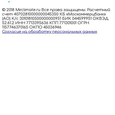
© 2018 Mirclimate.ru Все права защищены. Расчетный
счет 40702810000000045350 КБ «Москоммерцбанк»
(АО) К/с 30101810500000000951 БИК 044599951 ОКВЭД
52.61.2 ИНН 7713395636 КПП 771301001 ОГРН
1157746370165 ОКПО 45036946
Согласие на обработку персональных данных