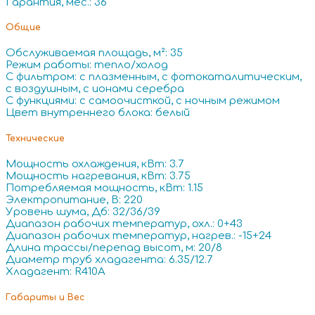
Гарантия, мес.: 36
Общие
Обслуживаемая площадь, м²: 35
Режим работы: тепло/холод
С фильтром: с плазменным, с фотокаталитическим,
с воздушным, с ионами серебра
С функциями: с самоочисткой, с ночным режимом
Цвет внутреннего блока: белый
Технические
Мощность охлаждения, кВт: 3.7
Мощность нагревания, кВт: 3.75
Потребляемая мощность, кВт: 1.15
Электропитание, В: 220
Уровень шума, Дб: 32/36/39
Диапазон рабочих температур, охл.: 0+43
Диапазон рабочих температур, нагрев.: -15+24
Длина трассы/перепад высот, м: 20/8
Диаметр труб хладагента: 6.35/12.7
Хладагент: R410A
Габариты и Вес