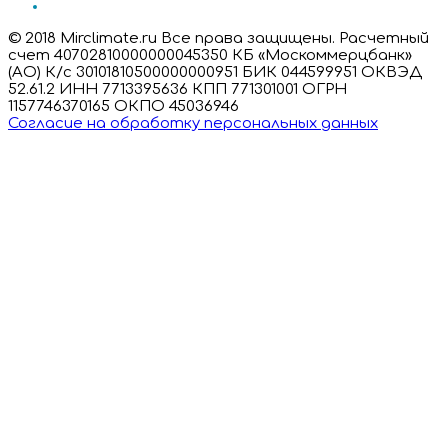
© 2018 Mirclimate.ru Все права защищены. Расчетный
счет 40702810000000045350 КБ «Москоммерцбанк»
(АО) К/с 30101810500000000951 БИК 044599951 ОКВЭД
52.61.2 ИНН 7713395636 КПП 771301001 ОГРН
1157746370165 ОКПО 45036946
Согласие на обработку персональных данных