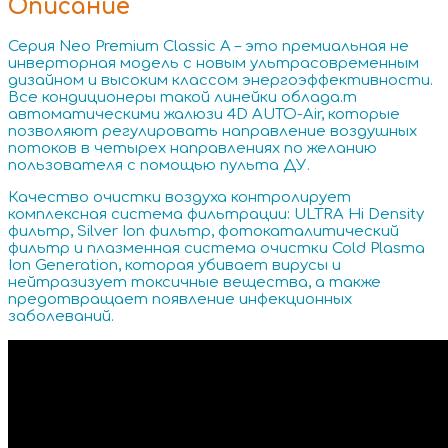
Описание
Серия Neo Premium Classic A – это премиальная не
инверторная модель с новым ультрасовременным
дизайном и высоким классом энергоэффективности.
Все кондиционеры такой линейки облада.т
автоматическими жалюзи 4D AUTO-Air, которые
позволяют регулировать направление воздушных
потоков в четырех направлениях по желанию
пользователя с помощью пульта ДУ.
Качество очистки воздуха контролирует
комплексная система фильтрации: ULTRA Hi Density
фильтр, Silver Ion фильтр, фотокаталитический
фильтр и плазменная система очистки Cold Plasma
Ion Generation, которая убивает вирусы и
нейтразизует токсичные вещества, а также
предотвращает появление инфекционных
заболеваний.