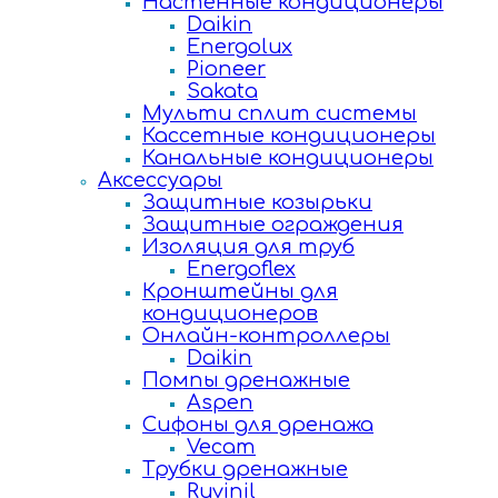
Настенные кондиционеры
Daikin
Energolux
Pioneer
Sakata
Мульти сплит системы
Кассетные кондиционеры
Канальные кондиционеры
Аксессуары
Защитные козырьки
Защитные ограждения
Изоляция для труб
Energoflex
Кронштейны для
кондиционеров
Онлайн-контроллеры
Daikin
Помпы дренажные
Aspen
Сифоны для дренажа
Vecam
Трубки дренажные
Ruvinil