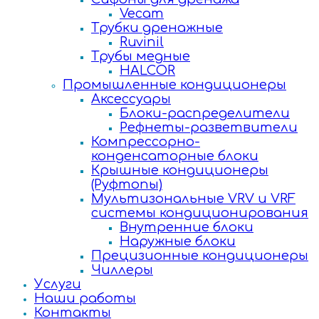
Vecam
Трубки дренажные
Ruvinil
Трубы медные
HALCOR
Промышленные кондиционеры
Аксессуары
Блоки-распределители
Рефнеты-разветвители
Компрессорно-
конденсаторные блоки
Крышные кондиционеры
(Руфтопы)
Мультизональные VRV и VRF
системы кондиционирования
Внутренние блоки
Наружные блоки
Прецизионные кондиционеры
Чиллеры
Услуги
Наши работы
Контакты