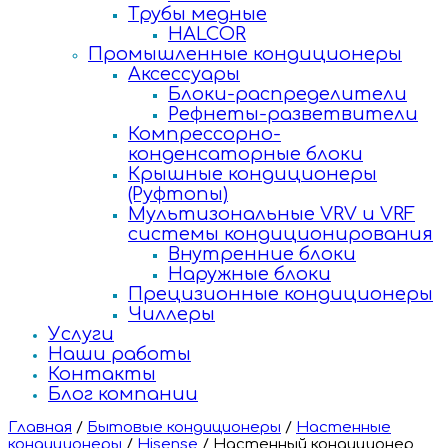
Трубы медные
HALCOR
Промышленные кондиционеры
Аксессуары
Блоки-распределители
Рефнеты-разветвители
Компрессорно-
конденсаторные блоки
Крышные кондиционеры
(Руфтопы)
Мультизональные VRV и VRF
системы кондиционирования
Внутренние блоки
Наружные блоки
Прецизионные кондиционеры
Чиллеры
Услуги
Наши работы
Контакты
Блог компании
Главная
/
Бытовые кондиционеры
/
Настенные
кондиционеры
/
Hisense
/
Настенный кондиционер