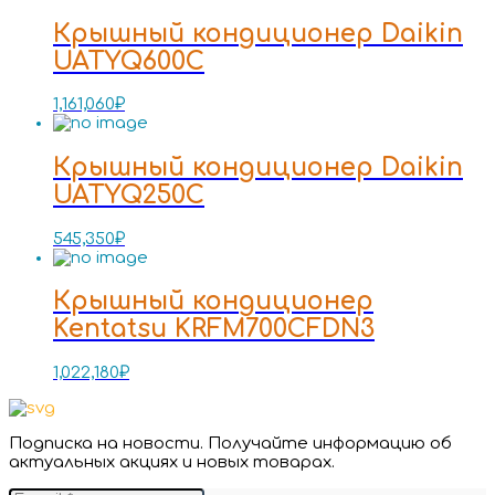
Крышный кондиционер Daikin
UATYQ600C
1,161,060
₽
Крышный кондиционер Daikin
UATYQ250C
545,350
₽
Крышный кондиционер
Kentatsu KRFM700CFDN3
1,022,180
₽
Подписка на новости. Получайте информацию об
актуальных акциях и новых товарах.