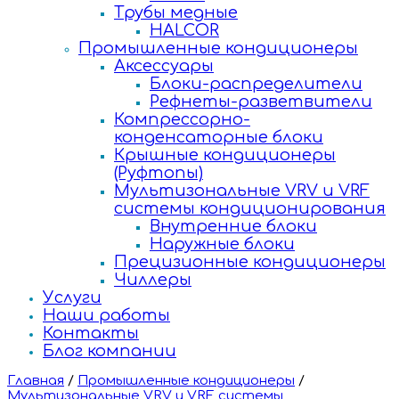
Трубы медные
HALCOR
Промышленные кондиционеры
Аксессуары
Блоки-распределители
Рефнеты-разветвители
Компрессорно-
конденсаторные блоки
Крышные кондиционеры
(Руфтопы)
Мультизональные VRV и VRF
системы кондиционирования
Внутренние блоки
Наружные блоки
Прецизионные кондиционеры
Чиллеры
Услуги
Наши работы
Контакты
Блог компании
Главная
/
Промышленные кондиционеры
/
Мультизональные VRV и VRF системы