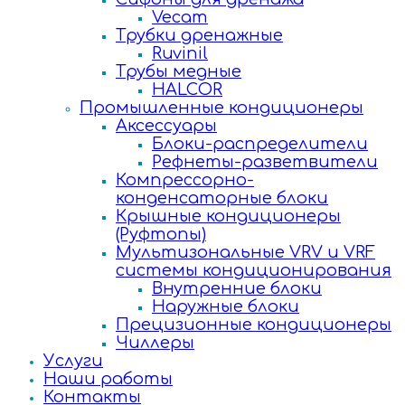
Vecam
Трубки дренажные
Ruvinil
Трубы медные
HALCOR
Промышленные кондиционеры
Аксессуары
Блоки-распределители
Рефнеты-разветвители
Компрессорно-
конденсаторные блоки
Крышные кондиционеры
(Руфтопы)
Мультизональные VRV и VRF
системы кондиционирования
Внутренние блоки
Наружные блоки
Прецизионные кондиционеры
Чиллеры
Услуги
Наши работы
Контакты