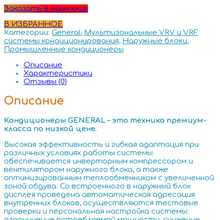
Заказать в один клик
В ИЗБРАННОЕ
Категории:
General
,
Мультизональные VRV и VRF
системы кондиционирования
,
Наружные блоки
,
Промышленные кондиционеры
Описание
Характеристики
Отзывы (0)
Описание
Кондиционеры GENERAL – это техника премиум-
класса по низкой цене.
Высокая эффективность и гибкая адаптация при
различных условиях работы системы
обеспечивается инверторным компрессором и
вентилятором наружного блока, а также
оптимизированным теплообменником с увеличенной
зоной обдува. Со встроенного в наружный блок
дисплея проведена автоматическая адресация
внутренних блоков, осуществляются тестовые
проверки и персональная настройка системы:
ограничение потребляемой мощности, снижение