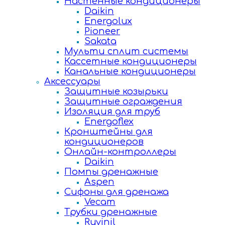
Настенные кондиционеры
Daikin
Energolux
Pioneer
Sakata
Мульти сплит системы
Кассетные кондиционеры
Канальные кондиционеры
Аксессуары
Защитные козырьки
Защитные ограждения
Изоляция для труб
Energoflex
Кронштейны для
кондиционеров
Онлайн-контроллеры
Daikin
Помпы дренажные
Aspen
Сифоны для дренажа
Vecam
Трубки дренажные
Ruvinil