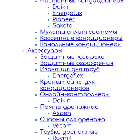
Настенные кондиционеры
Daikin
Energolux
Pioneer
Sakata
Мульти сплит системы
Кассетные кондиционеры
Канальные кондиционеры
Аксессуары
Защитные козырьки
Защитные ограждения
Изоляция для труб
Energoflex
Кронштейны для
кондиционеров
Онлайн-контроллеры
Daikin
Помпы дренажные
Aspen
Сифоны для дренажа
Vecam
Трубки дренажные
Ruvinil