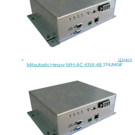
Шлюз
Mitsubishi Heavy MH-AC-KNX-48
374,840
₽