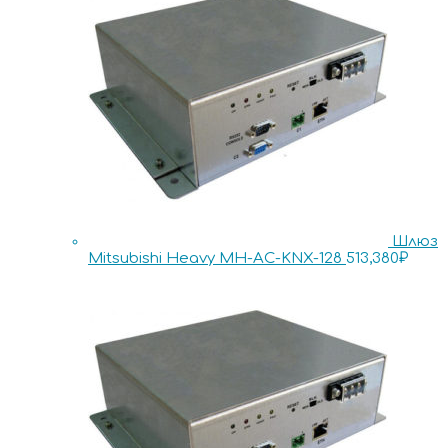
Шлюз
Mitsubishi Heavy MH-AC-KNX-128
513,380
₽