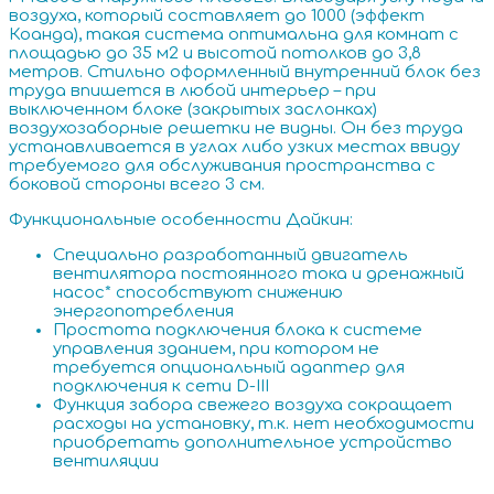
воздуха, который составляет до 1000 (эффект
Коанда), такая система оптимальна для комнат с
площадью до 35 м2 и высотой потолков до 3,8
метров. Стильно оформленный внутренний блок без
труда впишется в любой интерьер – при
выключенном блоке (закрытых заслонках)
воздухозаборные решетки не видны. Он без труда
устанавливается в углах либо узких местах ввиду
требуемого для обслуживания пространства с
боковой стороны всего 3 см.
Функциональные особенности Дайкин:
Специально разработанный двигатель
вентилятора постоянного тока и дренажный
насос* способствуют снижению
энергопотребления
Простота подключения блока к системе
управления зданием, при котором не
требуется опциональный адаптер для
подключения к сети D-III
Функция забора свежего воздуха сокращает
расходы на установку, т.к. нет необходимости
приобретать дополнительное устройство
вентиляции