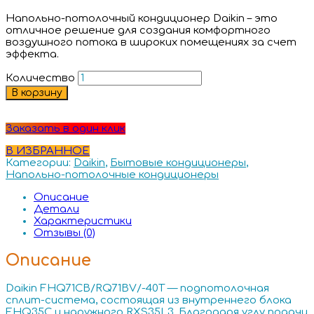
Напольно-потолочный кондиционер Daikin – это
отличное решение для создания комфортного
воздушного потока в широких помещениях за счет
эффекта.
Количество
В корзину
Заказать в один клик
В ИЗБРАННОЕ
Категории:
Daikin
,
Бытовые кондиционеры
,
Напольно-потолочные кондиционеры
Описание
Детали
Характеристики
Отзывы (0)
Описание
Daikin FHQ71CB/RQ71BV/-40T — подпотолочная
сплит-система, состоящая из внутреннего блока
FHQ35C и наружного RXS35L3. Благодаря углу подачи