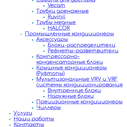
Vecam
Трубки дренажные
Ruvinil
Трубы медные
HALCOR
Промышленные кондиционеры
Аксессуары
Блоки-распределители
Рефнеты-разветвители
Компрессорно-
конденсаторные блоки
Крышные кондиционеры
(Руфтопы)
Мультизональные VRV и VRF
системы кондиционирования
Внутренние блоки
Наружные блоки
Прецизионные кондиционеры
Чиллеры
Услуги
Наши работы
Контакты