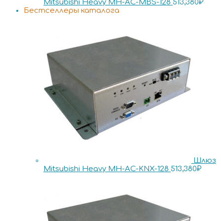
Mitsubishi Heavy MH-AC-MBS-128
513,380
₽
Бестселлеры каталога
Шлюз
Mitsubishi Heavy MH-AC-KNX-128
513,380
₽