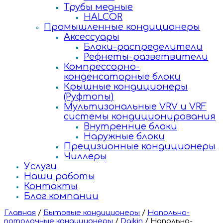
Трубы медные
HALCOR
Промышленные кондиционеры
Аксессуары
Блоки-распределители
Рефнеты-разветвители
Компрессорно-
конденсаторные блоки
Крышные кондиционеры
(Руфтопы)
Мультизональные VRV и VRF
системы кондиционирования
Внутренние блоки
Наружные блоки
Прецизионные кондиционеры
Чиллеры
Услуги
Наши работы
Контакты
Блог компании
Главная
/
Бытовые кондиционеры
/
Напольно-
потолочные кондиционеры
/
Daikin
/
Напольно-