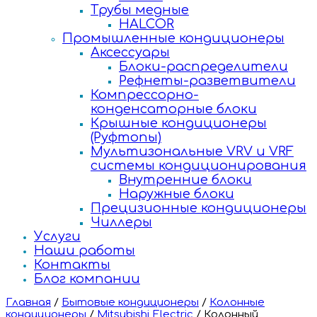
Трубы медные
HALCOR
Промышленные кондиционеры
Аксессуары
Блоки-распределители
Рефнеты-разветвители
Компрессорно-
конденсаторные блоки
Крышные кондиционеры
(Руфтопы)
Мультизональные VRV и VRF
системы кондиционирования
Внутренние блоки
Наружные блоки
Прецизионные кондиционеры
Чиллеры
Услуги
Наши работы
Контакты
Блог компании
Главная
/
Бытовые кондиционеры
/
Колонные
кондиционеры
/
Mitsubishi Electric
/
Колонный