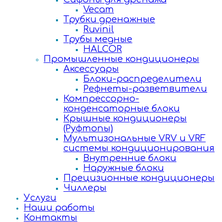
Vecam
Трубки дренажные
Ruvinil
Трубы медные
HALCOR
Промышленные кондиционеры
Аксессуары
Блоки-распределители
Рефнеты-разветвители
Компрессорно-
конденсаторные блоки
Крышные кондиционеры
(Руфтопы)
Мультизональные VRV и VRF
системы кондиционирования
Внутренние блоки
Наружные блоки
Прецизионные кондиционеры
Чиллеры
Услуги
Наши работы
Контакты