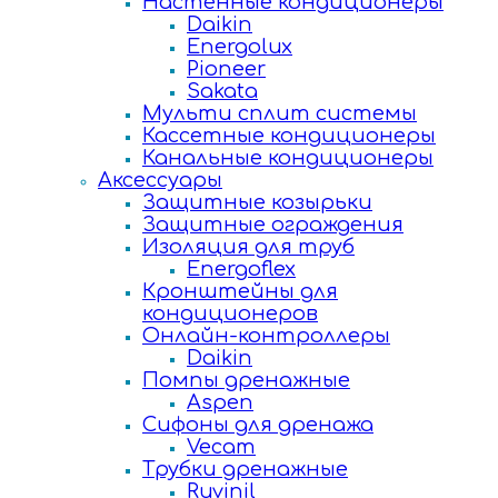
Настенные кондиционеры
Daikin
Energolux
Pioneer
Sakata
Мульти сплит системы
Кассетные кондиционеры
Канальные кондиционеры
Аксессуары
Защитные козырьки
Защитные ограждения
Изоляция для труб
Energoflex
Кронштейны для
кондиционеров
Онлайн-контроллеры
Daikin
Помпы дренажные
Aspen
Сифоны для дренажа
Vecam
Трубки дренажные
Ruvinil