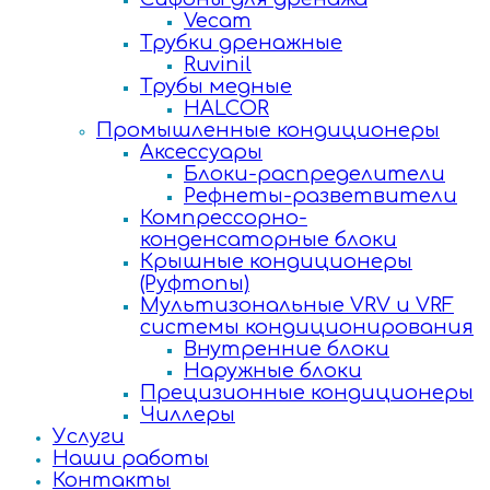
Vecam
Трубки дренажные
Ruvinil
Трубы медные
HALCOR
Промышленные кондиционеры
Аксессуары
Блоки-распределители
Рефнеты-разветвители
Компрессорно-
конденсаторные блоки
Крышные кондиционеры
(Руфтопы)
Мультизональные VRV и VRF
системы кондиционирования
Внутренние блоки
Наружные блоки
Прецизионные кондиционеры
Чиллеры
Услуги
Наши работы
Контакты