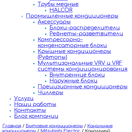
Трубы медные
HALCOR
Промышленные кондиционеры
Аксессуары
Блоки-распределители
Рефнеты-разветвители
Компрессорно-
конденсаторные блоки
Крышные кондиционеры
(Руфтопы)
Мультизональные VRV и VRF
системы кондиционирования
Внутренние блоки
Наружные блоки
Прецизионные кондиционеры
Чиллеры
Услуги
Наши работы
Контакты
Блог компании
Главная
/
Бытовые кондиционеры
/
Канальные
кондиционеры
/
Mitsubishi Electric
/
Канальный