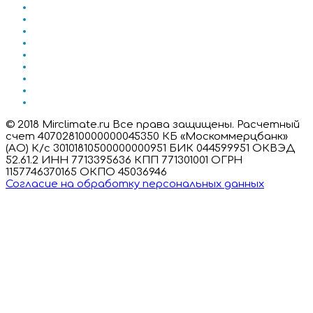
© 2018 Mirclimate.ru Все права защищены. Расчетный
счет 40702810000000045350 КБ «Москоммерцбанк»
(АО) К/с 30101810500000000951 БИК 044599951 ОКВЭД
52.61.2 ИНН 7713395636 КПП 771301001 ОГРН
1157746370165 ОКПО 45036946
Согласие на обработку персональных данных