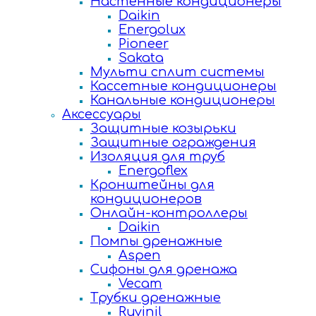
Настенные кондиционеры
Daikin
Energolux
Pioneer
Sakata
Мульти сплит системы
Кассетные кондиционеры
Канальные кондиционеры
Аксессуары
Защитные козырьки
Защитные ограждения
Изоляция для труб
Energoflex
Кронштейны для
кондиционеров
Онлайн-контроллеры
Daikin
Помпы дренажные
Aspen
Сифоны для дренажа
Vecam
Трубки дренажные
Ruvinil