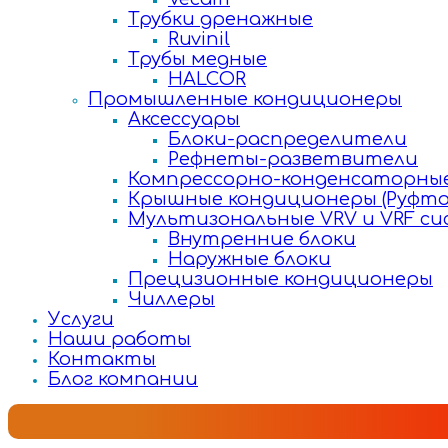
Трубки дренажные
Ruvinil
Трубы медные
HALCOR
Промышленные кондиционеры
Аксессуары
Блоки-распределители
Рефнеты-разветвители
Компрессорно-конденсаторные
Крышные кондиционеры (Руфто
Мультизональные VRV и VRF с
Внутренние блоки
Наружные блоки
Прецизионные кондиционеры
Чиллеры
Услуги
Наши работы
Контакты
Блог компании