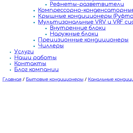
Рефнеты-разветвители
Компрессорно-конденсаторные
Крышные кондиционеры (Руфто
Мультизональные VRV и VRF с
Внутренние блоки
Наружные блоки
Прецизионные кондиционеры
Чиллеры
Услуги
Наши работы
Контакты
Блог компании
Главная
/
Бытовые кондиционеры
/
Канальные кондиц