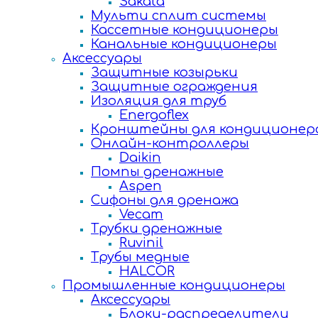
Sakata
Мульти сплит системы
Кассетные кондиционеры
Канальные кондиционеры
Аксессуары
Защитные козырьки
Защитные ограждения
Изоляция для труб
Energoflex
Кронштейны для кондиционер
Онлайн-контроллеры
Daikin
Помпы дренажные
Aspen
Сифоны для дренажа
Vecam
Трубки дренажные
Ruvinil
Трубы медные
HALCOR
Промышленные кондиционеры
Аксессуары
Блоки-распределители