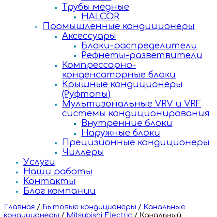
Трубы медные
HALCOR
Промышленные кондиционеры
Аксессуары
Блоки-распределители
Рефнеты-разветвители
Компрессорно-
конденсаторные блоки
Крышные кондиционеры
(Руфтопы)
Мультизональные VRV и VRF
системы кондиционирования
Внутренние блоки
Наружные блоки
Прецизионные кондиционеры
Чиллеры
Услуги
Наши работы
Контакты
Блог компании
Главная
/
Бытовые кондиционеры
/
Канальные
кондиционеры
/
Mitsubishi Electric
/
Канальный