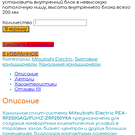
установить внутренний блок в невысокую
потолочную нишу, высота внутреннего блока всего
200 мм.
Количество
В корзину
Заказать в один клик
В ИЗБРАННОЕ
Категории:
Mitsubishi Electric
,
Бытовые
кондиционеры
,
Канальные кондиционеры
Описание
Детали
Характеристики
Отзывы (0)
Описание
Канальная сплит-система
Mitsubishi Electric PEA-
RP250GAQ/PUHZ-ZRP250YKA
предназначена для
создания комфортных климатических условий в
торговых залах, бизнес-центрах и других больших
помещениях. Благодаря компактным размерам