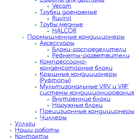
Vecam
Трубки дренажные
Ruvinil
Трубы медные
HALCOR
Промышленные кондиционеры
Аксессуары
Блоки-распределители
Рефнеты-разветвители
Компрессорно-
конденсаторные блоки
Крышные кондиционеры
(Руфтопы)
Мультизональные VRV и VRF
системы кондиционирования
Внутренние блоки
Наружные блоки
Прецизионные кондиционеры
Чиллеры
Услуги
Наши работы
Контакты