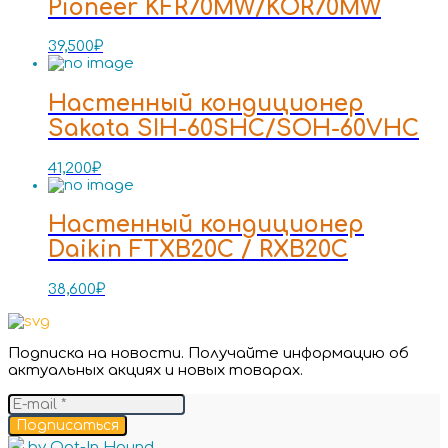
Pioneer KFR70MW/KOR70MW
39,500
₽
Настенный кондиционер
Sakata SIH-60SHC/SOH-60VHC
41,200
₽
Настенный кондиционер
Daikin FTXB20C / RXB20C
38,600
₽
Подписка на новости. Получайте информацию об
актуальных акциях и новых товарах.
Подписаться
by Opt-In Hound