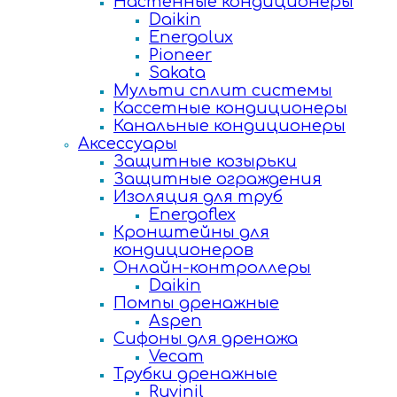
Настенные кондиционеры
Daikin
Energolux
Pioneer
Sakata
Мульти сплит системы
Кассетные кондиционеры
Канальные кондиционеры
Аксессуары
Защитные козырьки
Защитные ограждения
Изоляция для труб
Energoflex
Кронштейны для
кондиционеров
Онлайн-контроллеры
Daikin
Помпы дренажные
Aspen
Сифоны для дренажа
Vecam
Трубки дренажные
Ruvinil