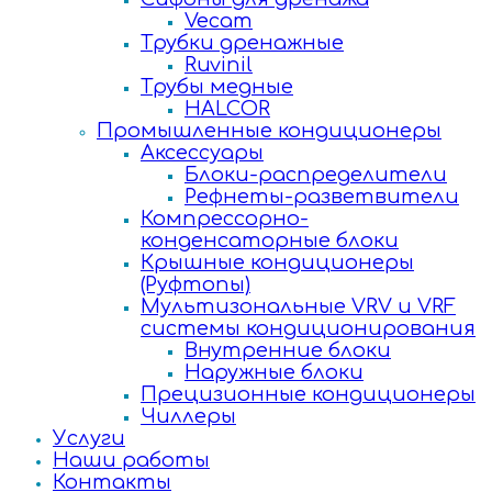
Vecam
Трубки дренажные
Ruvinil
Трубы медные
HALCOR
Промышленные кондиционеры
Аксессуары
Блоки-распределители
Рефнеты-разветвители
Компрессорно-
конденсаторные блоки
Крышные кондиционеры
(Руфтопы)
Мультизональные VRV и VRF
системы кондиционирования
Внутренние блоки
Наружные блоки
Прецизионные кондиционеры
Чиллеры
Услуги
Наши работы
Контакты