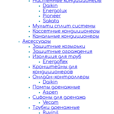
Настенные кондиционеры
Daikin
Energolux
Pioneer
Sakata
Мульти сплит системы
Кассетные кондиционеры
Канальные кондиционеры
Аксессуары
Защитные козырьки
Защитные ограждения
Изоляция для труб
Energoflex
Кронштейны для
кондиционеров
Онлайн-контроллеры
Daikin
Помпы дренажные
Aspen
Сифоны для дренажа
Vecam
Трубки дренажные
Ruvinil