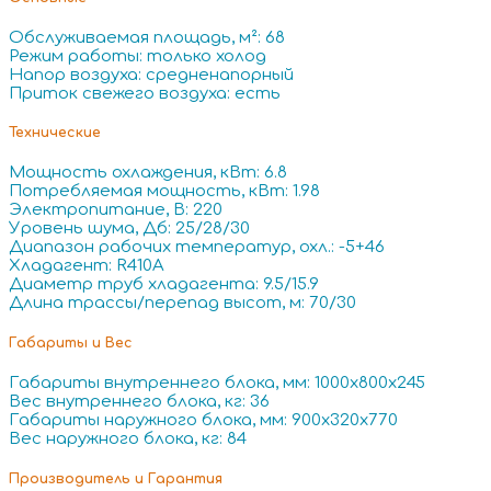
Обслуживаемая площадь, м²: 68
Режим работы: только холод
Напор воздуха: средненапорный
Приток свежего воздуха: есть
Технические
Мощность охлаждения, кВт: 6.8
Потребляемая мощность, кВт: 1.98
Электропитание, В: 220
Уровень шума, Дб: 25/28/30
Диапазон рабочих температур, охл.: -5+46
Хладагент: R410A
Диаметр труб хладагента: 9.5/15.9
Длина трассы/перепад высот, м: 70/30
Габариты и Вес
Габариты внутреннего блока, мм: 1000x800x245
Вес внутреннего блока, кг: 36
Габариты наружного блока, мм: 900x320x770
Вес наружного блока, кг: 84
Производитель и Гарантия