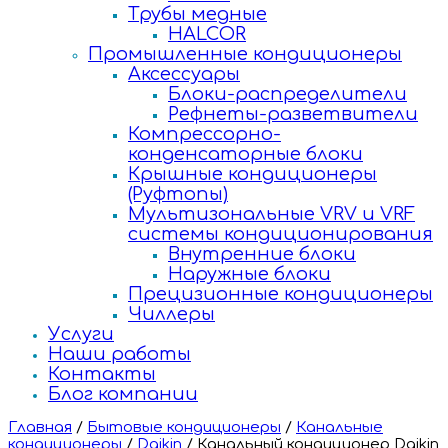
Трубы медные
HALCOR
Промышленные кондиционеры
Аксессуары
Блоки-распределители
Рефнеты-разветвители
Компрессорно-
конденсаторные блоки
Крышные кондиционеры
(Руфтопы)
Мультизональные VRV и VRF
системы кондиционирования
Внутренние блоки
Наружные блоки
Прецизионные кондиционеры
Чиллеры
Услуги
Наши работы
Контакты
Блог компании
Главная
/
Бытовые кондиционеры
/
Канальные
кондиционеры
/
Daikin
/
Канальный кондиционер Daikin