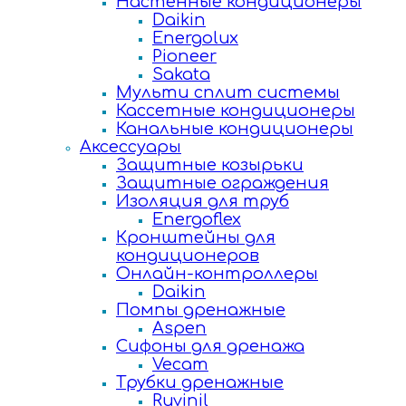
Настенные кондиционеры
Daikin
Energolux
Pioneer
Sakata
Мульти сплит системы
Кассетные кондиционеры
Канальные кондиционеры
Аксессуары
Защитные козырьки
Защитные ограждения
Изоляция для труб
Energoflex
Кронштейны для
кондиционеров
Онлайн-контроллеры
Daikin
Помпы дренажные
Aspen
Сифоны для дренажа
Vecam
Трубки дренажные
Ruvinil