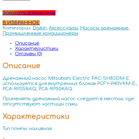
Заказать в один клик
В ИЗБРАННОЕ
Категории:
Daikin
,
Аксессуары
,
Насосы дренажные
,
Промышленные кондиционеры
Описание
Характеристики
Отзывы (0)
Описание
Дренажный насос Mitsubishi Electric PAC-SH83DM-E
используется для внутренних блоков PCFY-P40VKM-E,
PCA-RP35RAQ, PCA-RP50KAQ.
Применять дренажный насос следует в местах, где
отсутствуют частицы сажи.
Характеристики
Тип помпы: наливная