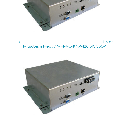
Шлюз
Mitsubishi Heavy MH-AC-KNX-128
513,380
₽