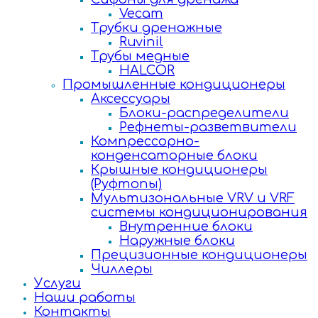
Vecam
Трубки дренажные
Ruvinil
Трубы медные
HALCOR
Промышленные кондиционеры
Аксессуары
Блоки-распределители
Рефнеты-разветвители
Компрессорно-
конденсаторные блоки
Крышные кондиционеры
(Руфтопы)
Мультизональные VRV и VRF
системы кондиционирования
Внутренние блоки
Наружные блоки
Прецизионные кондиционеры
Чиллеры
Услуги
Наши работы
Контакты