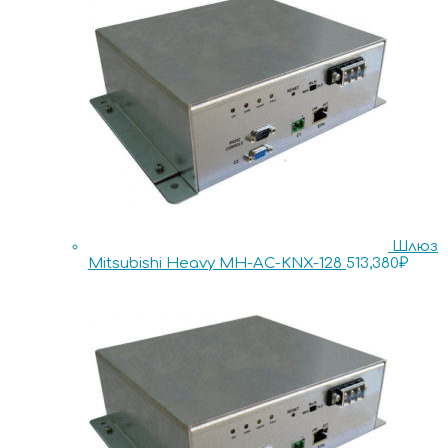
Шлюз
Mitsubishi Heavy MH-AC-KNX-128
513,380
₽