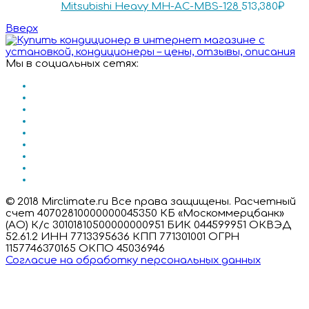
Mitsubishi Heavy MH-AC-MBS-128
513,380
₽
Вверх
Мы в социальных сетях:
© 2018 Mirclimate.ru Все права защищены. Расчетный
счет 40702810000000045350 КБ «Москоммерцбанк»
(АО) К/с 30101810500000000951 БИК 044599951 ОКВЭД
52.61.2 ИНН 7713395636 КПП 771301001 ОГРН
1157746370165 ОКПО 45036946
Согласие на обработку персональных данных