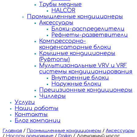
Трубы медные
HALCOR
Промышленные кондиционеры
Аксессуары
Блоки-распределители
Рефнеты-разветвители
Компрессорно-
конденсаторные блоки
Крышные кондиционеры
(Руфтопы)
Мультизональные VRV и VRF
системы кондиционирования
Внутренние блоки
Наружные блоки
Прецизионные кондиционеры
Чиллеры
Услуги
Наши работы
Контакты
Блог компании
Главная
/
Промышленные кондиционеры
/
Аксессуары
/
Насосы дренажные
/
Daikin
/
Дренажный насос