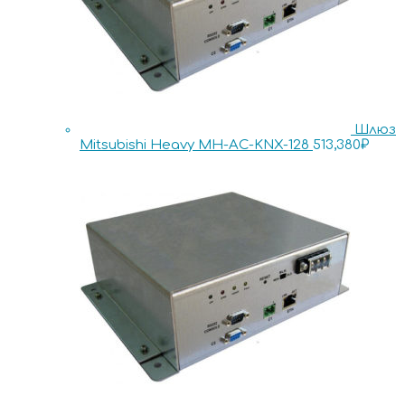
Шлюз
Mitsubishi Heavy MH-AC-KNX-128
513,380
₽