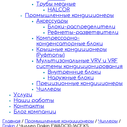
Трубы медные
HALCOR
Промышленные кондиционеры
Аксессуары
Блоки-распределители
Рефнеты-разветвители
Компрессорно-
конденсаторные блоки
Крышные кондиционеры
(Руфтопы)
Мультизональные VRV и VRF
системы кондиционирования
Внутренние блоки
Наружные блоки
Прецизионные кондиционеры
Чиллеры
Услуги
Наши работы
Контакты
Блог компании
Главная
/
Промышленные кондиционеры
/
Чиллеры
/
Daikin
/
Чиллер Daikin EWADC10-16CFXS