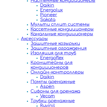
Настенные кондиционеры
Daikin
Energolux
Pioneer
Sakata
Мульти сплит системы
Кассетные кондиционеры
Канальные кондиционеры
Аксессуары
Защитные козырьки
Защитные ограждения
Изоляция для труб
Energoflex
Кронштейны для
кондиционеров
Онлайн-контроллеры
Daikin
Помпы дренажные
Aspen
Сифоны для дренажа
Vecam
Трубки дренажные
Ruvinil