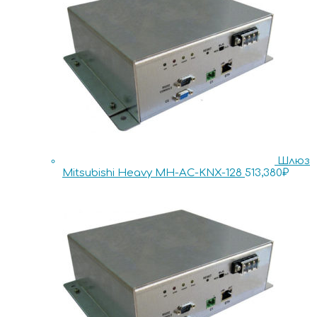
Шлюз
Mitsubishi Heavy MH-AC-KNX-128
513,380
₽