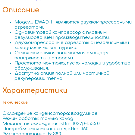
Описание
Модели EWAD-H являются двухкомпрессорными
агрегатами
Одновинтовой компрессор с плавным
регулированием производительности.
Двухкомпрессорные агрегаты с независимыми
холодильными контурами.
Самая маленькая занимаемая площадь
поверхности в отрасли.
Простота монтажа, пуско-наладки и удобство
обслуживания.
Доступна опция полной или частичной
рекуперации тепла.
Характеристики
Технические
Охлаждение конденсатора: воздушное
Режим работы: только холод
Мощность охлаждения, кВт: 1027,0-1555,0
Потребляемая мощность, кВт: 360
Электропитание, В: 380