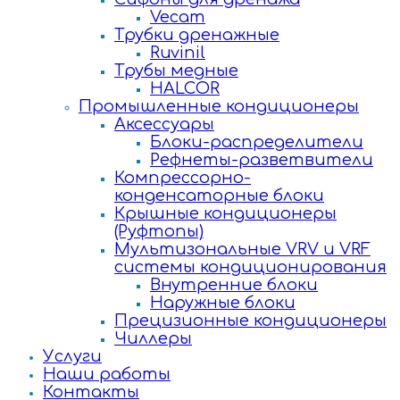
Vecam
Трубки дренажные
Ruvinil
Трубы медные
HALCOR
Промышленные кондиционеры
Аксессуары
Блоки-распределители
Рефнеты-разветвители
Компрессорно-
конденсаторные блоки
Крышные кондиционеры
(Руфтопы)
Мультизональные VRV и VRF
системы кондиционирования
Внутренние блоки
Наружные блоки
Прецизионные кондиционеры
Чиллеры
Услуги
Наши работы
Контакты