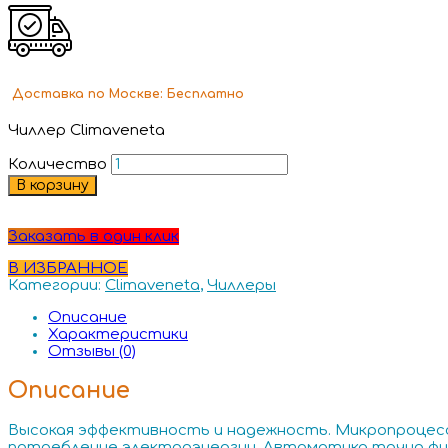
Доставка
по Москве:
Бесплатно
Чиллер Climaveneta
Количество
В корзину
Заказать в один клик
В ИЗБРАННОЕ
Категории:
Climaveneta
,
Чиллеры
Описание
Характеристики
Отзывы (0)
Описание
Высокая эффективность и надежность. Микропроцес
потребление электроэнергии. Автоматика точно фи