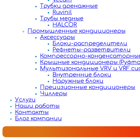
Трубки дренажные
Ruvinil
Трубы медные
HALCOR
Промышленные кондиционеры
Аксессуары
Блоки-распределители
Рефнеты-разветвители
Компрессорно-конденсаторные
Крышные кондиционеры (Руфто
Мультизональные VRV и VRF с
Внутренние блоки
Наружные блоки
Прецизионные кондиционеры
Чиллеры
Услуги
Наши работы
Контакты
Блог компании