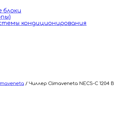
 блоки
пы)
истемы кондиционирования
imaveneta
/
Чиллер Climaveneta NECS-C 1204 B