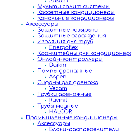
Sakata
Мульти сплит системы
Кассетные кондиционеры
Канальные кондиционеры
Аксессуары
Защитные козырьки
Защитные ограждения
Изоляция для труб
Energoflex
Кронштейны для кондиционер
Онлайн-контроллеры
Daikin
Помпы дренажные
Aspen
Сифоны для дренажа
Vecam
Трубки дренажные
Ruvinil
Трубы медные
HALCOR
Промышленные кондиционеры
Аксессуары
Блоки-распределители