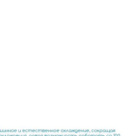
шинное и естественное охлаждение, сокращая
лаждения, давая возможность работать со 100