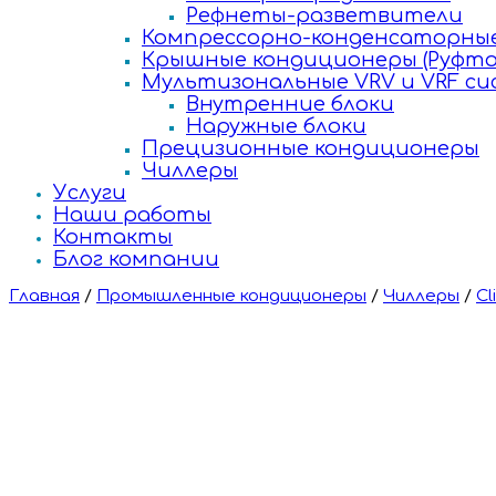
Рефнеты-разветвители
Компрессорно-конденсаторные
Крышные кондиционеры (Руфто
Мультизональные VRV и VRF с
Внутренние блоки
Наружные блоки
Прецизионные кондиционеры
Чиллеры
Услуги
Наши работы
Контакты
Блог компании
Главная
/
Промышленные кондиционеры
/
Чиллеры
/
Cl