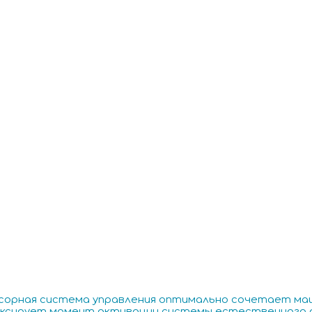
сорная система управления оптимально сочетает ма
ксирует момент активации системы естественного ох