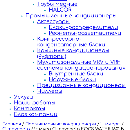
Трубы медные
HALCOR
Промышленные кондиционеры
Аксессуары
Блоки-распределители
Рефнеты-разветвители
Компрессорно-
конденсаторные блоки
Крышные кондиционеры
(Руфтопы)
Мультизональные VRV и VRF
системы кондиционирования
Внутренние блоки
Наружные блоки
Прецизионные кондиционеры
Чиллеры
Услуги
Наши работы
Контакты
Блог компании
Главная
/
Промышленные кондиционеры
/
Чиллеры
/
Climaveneta
/
Чиллер Climaveneta FOCS WATER 1601 B