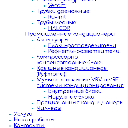
Vecam
Трубки дренажные
Ruvinil
Трубы медные
HALCOR
Промышленные кондиционеры
Аксессуары
Блоки-распределители
Рефнеты-разветвители
Компрессорно-
конденсаторные блоки
Крышные кондиционеры
(Руфтопы)
Мультизональные VRV и VRF
системы кондиционирования
Внутренние блоки
Наружные блоки
Прецизионные кондиционеры
Чиллеры
Услуги
Наши работы
Контакты