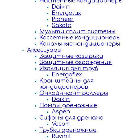
Настенные кондиционеры
Daikin
Energolux
Pioneer
Sakata
Мульти сплит системы
Кассетные кондиционеры
Канальные кондиционеры
Аксессуары
Защитные козырьки
Защитные ограждения
Изоляция для труб
Energoflex
Кронштейны для
кондиционеров
Онлайн-контроллеры
Daikin
Помпы дренажные
Aspen
Сифоны для дренажа
Vecam
Трубки дренажные
Ruvinil