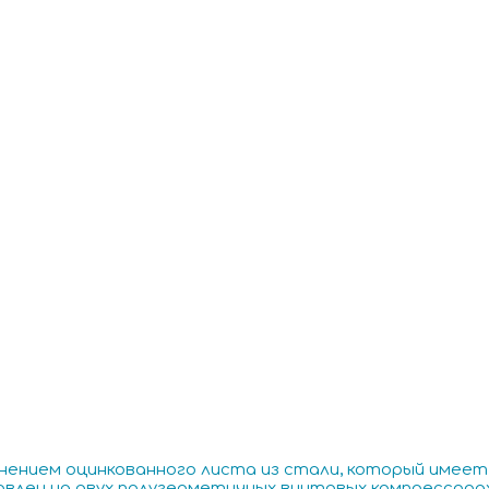
енением оцинкованного листа из стали, который имеет
влен на двух полугерметичных винтовых компрессорах