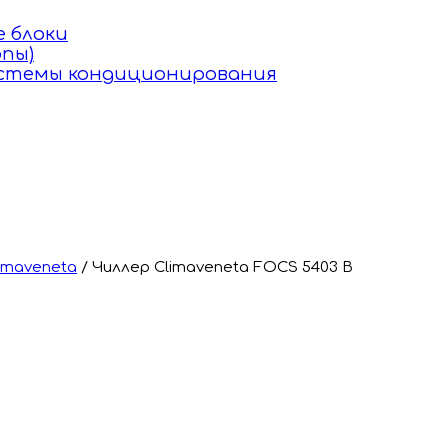
 блоки
пы)
истемы кондиционирования
imaveneta
/
Чиллер Climaveneta FOCS 5403 B