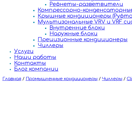
Рефнеты-разветвители
Компрессорно-конденсаторные
Крышные кондиционеры (Руфто
Мультизональные VRV и VRF с
Внутренние блоки
Наружные блоки
Прецизионные кондиционеры
Чиллеры
Услуги
Наши работы
Контакты
Блог компании
Главная
/
Промышленные кондиционеры
/
Чиллеры
/
Cl