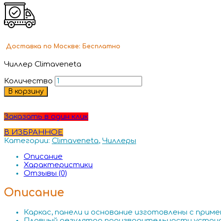
Доставка
по Москве:
Бесплатно
Чиллер Climaveneta
Количество
В корзину
Заказать в один клик
В ИЗБРАННОЕ
Категории:
Climaveneta
,
Чиллеры
Описание
Характеристики
Отзывы (0)
Описание
Каркас, панели и основание изготовлены с прим
Плавный регулятор производительности устано