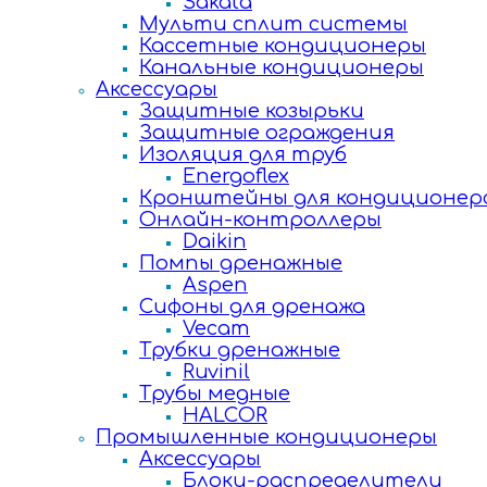
Sakata
Мульти сплит системы
Кассетные кондиционеры
Канальные кондиционеры
Аксессуары
Защитные козырьки
Защитные ограждения
Изоляция для труб
Energoflex
Кронштейны для кондиционер
Онлайн-контроллеры
Daikin
Помпы дренажные
Aspen
Сифоны для дренажа
Vecam
Трубки дренажные
Ruvinil
Трубы медные
HALCOR
Промышленные кондиционеры
Аксессуары
Блоки-распределители