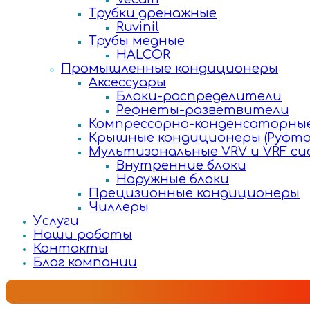
Трубки дренажные
Ruvinil
Трубы медные
HALCOR
Промышленные кондиционеры
Аксессуары
Блоки-распределители
Рефнеты-разветвители
Компрессорно-конденсаторные
Крышные кондиционеры (Руфто
Мультизональные VRV и VRF с
Внутренние блоки
Наружные блоки
Прецизионные кондиционеры
Чиллеры
Услуги
Наши работы
Контакты
Блог компании