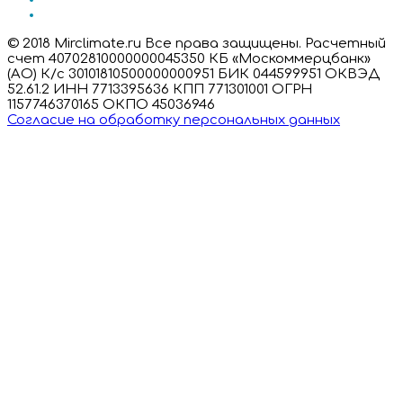
© 2018 Mirclimate.ru Все права защищены. Расчетный
счет 40702810000000045350 КБ «Москоммерцбанк»
(АО) К/с 30101810500000000951 БИК 044599951 ОКВЭД
52.61.2 ИНН 7713395636 КПП 771301001 ОГРН
1157746370165 ОКПО 45036946
Согласие на обработку персональных данных