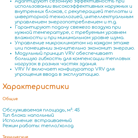
Адаптируют сезонную эффективность при
использовании высокоэффективных наружных и
внутренних блоков, с рекуперацией теплоты и
инверторной технологией, интеллектуальным
управлением энергопотреблением и т.д.
Гарантируют подачу свежего воздуха при
нужной температуре, с требуемым уровнем
влажности и при минимальном уровне шума.
Управление микроклиматом на каждом этаже
или помещении значительно экономит энергию.
Модульный принцип VRV обеспечивает
большую гибкость для компенсации тепловых
нагрузок в разных частях здания.
VRV IV включает конфигуратор VRV для
упрощения ввода в эксплуатацию.
Характеристики
Общие
Обслуживаемая площадь, м²: 45
Тип блока: напольный
Исполнение: встраиваемый
Режим работы: тепло/холод
Технические