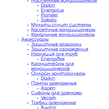
Настенные кондиционеры
Daikin
Energolux
Pioneer
Sakata
Мульти сплит системы
Кассетные кондиционеры
Канальные кондиционеры
Аксессуары
Защитные козырьки
Защитные ограждения
Изоляция для труб
Energoflex
Кронштейны для
кондиционеров
Онлайн-контроллеры
Daikin
Помпы дренажные
Aspen
Сифоны для дренажа
Vecam
Трубки дренажные
Ruvinil