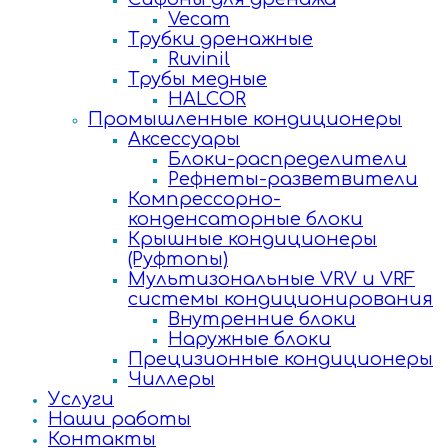
Vecam
Трубки дренажные
Ruvinil
Трубы медные
HALCOR
Промышленные кондиционеры
Аксессуары
Блоки-распределители
Рефнеты-разветвители
Компрессорно-
конденсаторные блоки
Крышные кондиционеры
(Руфтопы)
Мультизональные VRV и VRF
системы кондиционирования
Внутренние блоки
Наружные блоки
Прецизионные кондиционеры
Чиллеры
Услуги
Наши работы
Контакты