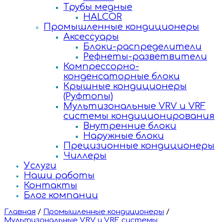
Трубы медные
HALCOR
Промышленные кондиционеры
Аксессуары
Блоки-распределители
Рефнеты-разветвители
Компрессорно-
конденсаторные блоки
Крышные кондиционеры
(Руфтопы)
Мультизональные VRV и VRF
системы кондиционирования
Внутренние блоки
Наружные блоки
Прецизионные кондиционеры
Чиллеры
Услуги
Наши работы
Контакты
Блог компании
Главная
/
Промышленные кондиционеры
/
Мультизональные VRV и VRF системы