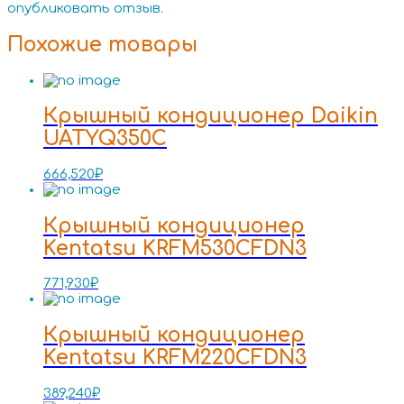
опубликовать отзыв.
Похожие товары
Крышный кондиционер Daikin
UATYQ350C
666,520
₽
Крышный кондиционер
Kentatsu KRFM530CFDN3
771,930
₽
Крышный кондиционер
Kentatsu KRFM220CFDN3
389,240
₽