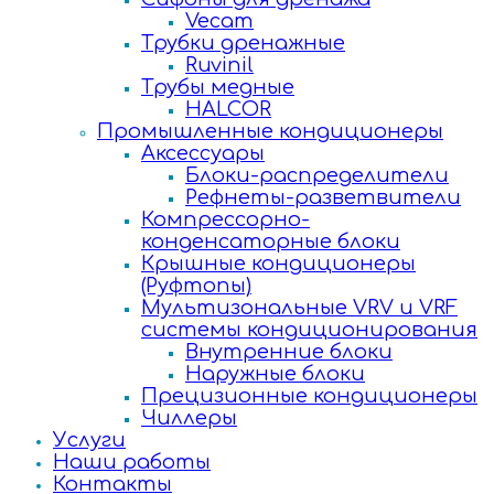
Vecam
Трубки дренажные
Ruvinil
Трубы медные
HALCOR
Промышленные кондиционеры
Аксессуары
Блоки-распределители
Рефнеты-разветвители
Компрессорно-
конденсаторные блоки
Крышные кондиционеры
(Руфтопы)
Мультизональные VRV и VRF
системы кондиционирования
Внутренние блоки
Наружные блоки
Прецизионные кондиционеры
Чиллеры
Услуги
Наши работы
Контакты