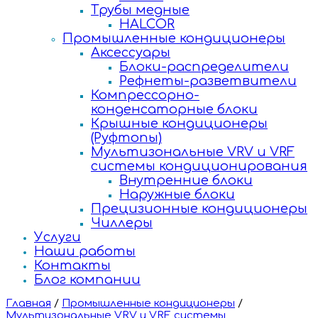
Трубы медные
HALCOR
Промышленные кондиционеры
Аксессуары
Блоки-распределители
Рефнеты-разветвители
Компрессорно-
конденсаторные блоки
Крышные кондиционеры
(Руфтопы)
Мультизональные VRV и VRF
системы кондиционирования
Внутренние блоки
Наружные блоки
Прецизионные кондиционеры
Чиллеры
Услуги
Наши работы
Контакты
Блог компании
Главная
/
Промышленные кондиционеры
/
Мультизональные VRV и VRF системы