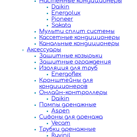
Настенные кондиционеры
Daikin
Energolux
Pioneer
Sakata
Мульти сплит системы
Кассетные кондиционеры
Канальные кондиционеры
Аксессуары
Защитные козырьки
Защитные ограждения
Изоляция для труб
Energoflex
Кронштейны для
кондиционеров
Онлайн-контроллеры
Daikin
Помпы дренажные
Aspen
Сифоны для дренажа
Vecam
Трубки дренажные
Ruvinil