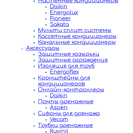
Настенные кондиционеры
Daikin
Energolux
Pioneer
Sakata
Мульти сплит системы
Кассетные кондиционеры
Канальные кондиционеры
Аксессуары
Защитные козырьки
Защитные ограждения
Изоляция для труб
Energoflex
Кронштейны для
кондиционеров
Онлайн-контроллеры
Daikin
Помпы дренажные
Aspen
Сифоны для дренажа
Vecam
Трубки дренажные
Ruvinil