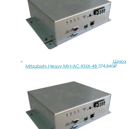
Шлюз
Mitsubishi Heavy MH-AC-KNX-48
374,840
₽