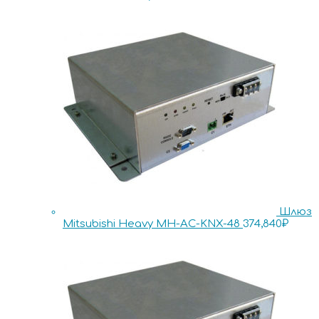
Шлюз
Mitsubishi Heavy MH-AC-KNX-48
374,840
₽