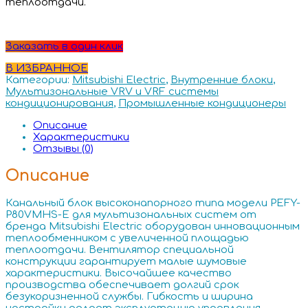
теплоотдачи.
Заказать в один клик
В ИЗБРАННОЕ
Категории:
Mitsubishi Electric
,
Внутренние блоки
,
Мультизональные VRV и VRF системы
кондиционирования
,
Промышленные кондиционеры
Описание
Характеристики
Отзывы (0)
Описание
Канальный блок высоконапорного типа модели PEFY-
P80VMHS-E для мультизональных систем от
бренда Mitsubishi Electric оборудован инновационным
теплообменником с увеличенной площадью
теплоотдачи. Вентилятор специальной
конструкции гарантирует малые шумовые
характеристики. Высочайшее качество
производства обеспечивает долгий срок
безукоризненной службы. Гибкость и ширина