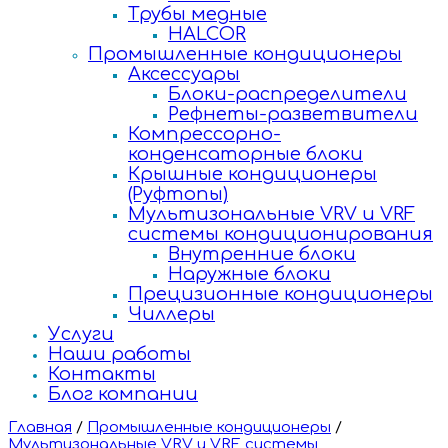
Трубы медные
HALCOR
Промышленные кондиционеры
Аксессуары
Блоки-распределители
Рефнеты-разветвители
Компрессорно-
конденсаторные блоки
Крышные кондиционеры
(Руфтопы)
Мультизональные VRV и VRF
системы кондиционирования
Внутренние блоки
Наружные блоки
Прецизионные кондиционеры
Чиллеры
Услуги
Наши работы
Контакты
Блог компании
Главная
/
Промышленные кондиционеры
/
Мультизональные VRV и VRF системы