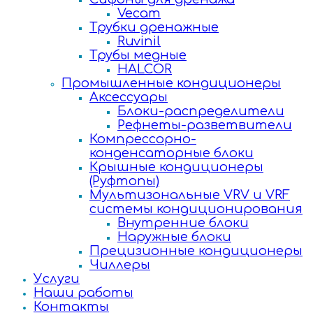
Vecam
Трубки дренажные
Ruvinil
Трубы медные
HALCOR
Промышленные кондиционеры
Аксессуары
Блоки-распределители
Рефнеты-разветвители
Компрессорно-
конденсаторные блоки
Крышные кондиционеры
(Руфтопы)
Мультизональные VRV и VRF
системы кондиционирования
Внутренние блоки
Наружные блоки
Прецизионные кондиционеры
Чиллеры
Услуги
Наши работы
Контакты