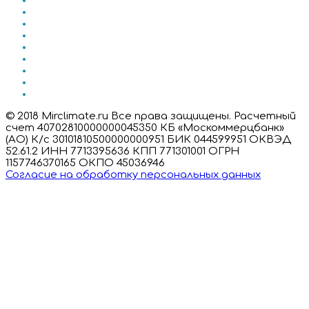
© 2018 Mirclimate.ru Все права защищены. Расчетный
счет 40702810000000045350 КБ «Москоммерцбанк»
(АО) К/с 30101810500000000951 БИК 044599951 ОКВЭД
52.61.2 ИНН 7713395636 КПП 771301001 ОГРН
1157746370165 ОКПО 45036946
Согласие на обработку персональных данных