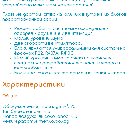
настройки делает эксплуатацию управления
устройства максимально комфортной.
Главные достоинства канальных внутренних блоков
представленной серии:
Режимы работы системы – охлаждение /
обогрев / осушение / вентиляция;
Малый уровень шума;
Две скорости вентилятора;
Блоки являются универсальными для систем на
фреонах R22, R407A, R410C.
Малый уровень шума за счет применения
специально разработанного вентилятора и
теплообменника.
Большое статическое давление вентилятора.
Характеристики
Общие
Обслуживаемая площадь, м²: 90
Тип блока: канальный
Напор воздуха: высоконапорный
Режим работы: тепло/холод