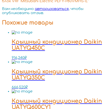
блок VRF Mitsubishi Electric PEFY-P80VMHS-E”
Вам необходимо
авторизоваться
, чтобы
опубликовать отзыв.
Похожие товары
Крышный кондиционер Daikin
UATYQ450C
916,340
₽
Крышный кондиционер Daikin
UATYQ350C
666,520
₽
Крышный кондиционер Daikin
UATYQ600CY1