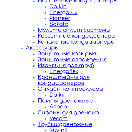
Настенные кондиционеры
Daikin
Energolux
Pioneer
Sakata
Мульти сплит системы
Кассетные кондиционеры
Канальные кондиционеры
Аксессуары
Защитные козырьки
Защитные ограждения
Изоляция для труб
Energoflex
Кронштейны для
кондиционеров
Онлайн-контроллеры
Daikin
Помпы дренажные
Aspen
Сифоны для дренажа
Vecam
Трубки дренажные
Ruvinil