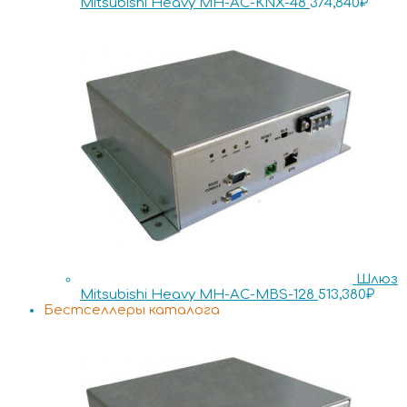
Mitsubishi Heavy MH-AC-KNX-48
374,840
₽
Шлюз
Mitsubishi Heavy MH-AC-MBS-128
513,380
₽
Бестселлеры каталога