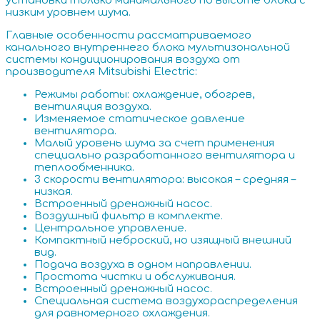
установки только минимального по высоте блока с
низким уровнем шума.
Главные особенности рассматриваемого
канального внутреннего блока мультизональной
системы кондиционирования воздуха от
производителя Mitsubishi Electric:
Режимы работы: охлаждение, обогрев,
вентиляция воздуха.
Изменяемое статическое давление
вентилятора.
Малый уровень шума за счет применения
специально разработанного вентилятора и
теплообменника.
3 скорости вентилятора: высокая – средняя –
низкая.
Встроенный дренажный насос.
Воздушный фильтр в комплекте.
Центральное управление.
Компактный неброский, но изящный внешний
вид.
Подача воздуха в одном направлении.
Простота чистки и обслуживания.
Встроенный дренажный насос.
Специальная система воздухораспределения
для равномерного охлаждения.