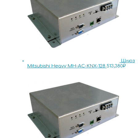
Шлюз
Mitsubishi Heavy MH-AC-KNX-128
513,380
₽