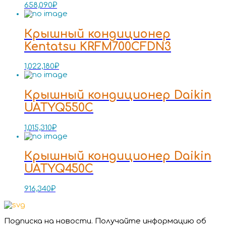
658,090
₽
Крышный кондиционер
Kentatsu KRFM700CFDN3
1,022,180
₽
Крышный кондиционер Daikin
UATYQ550C
1,015,310
₽
Крышный кондиционер Daikin
UATYQ450C
916,340
₽
Подписка на новости. Получайте информацию об