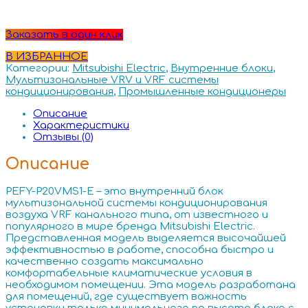
Заказать в один клик
В ИЗБРАННОЕ
Категории:
Mitsubishi Electric
,
Внутренние блоки
,
Мультизональные VRV и VRF системы
кондиционирования
,
Промышленные кондиционеры
Описание
Характеристики
Отзывы (0)
Описание
PEFY-P20VMS1-E – это внутренний блок
мультизональной системы кондиционирования
воздуха VRF канального типа, от известного и
популярного в мире бренда Mitsubishi Electric.
Представленная модель выделяется высочайшей
эффективностью в работе, способна быстро и
качественно создать максимально
комфортабельные климатические условия в
необходимом помещении. Эта модель разработана
для помещений, где существует важность