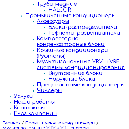
Трубы медные
HALCOR
Промышленные кондиционеры
Аксессуары
Блоки-распределители
Рефнеты-разветвители
Компрессорно-
конденсаторные блоки
Крышные кондиционеры
(Руфтопы)
Мультизональные VRV и VRF
системы кондиционирования
Внутренние блоки
Наружные блоки
Прецизионные кондиционеры
Чиллеры
Услуги
Наши работы
Контакты
Блог компании
Главная
/
Промышленные кондиционеры
/
Мультизональные VRV и VRF системы