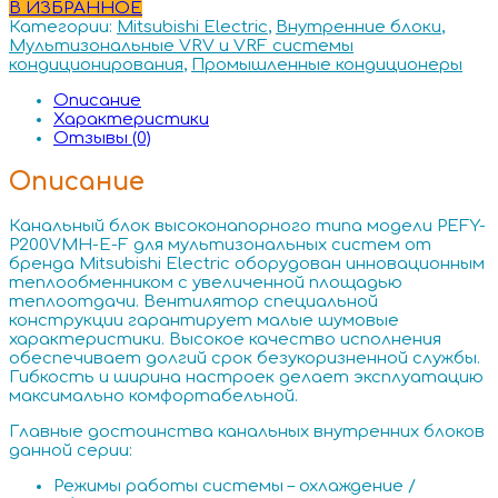
В ИЗБРАННОЕ
Категории:
Mitsubishi Electric
,
Внутренние блоки
,
Мультизональные VRV и VRF системы
кондиционирования
,
Промышленные кондиционеры
Описание
Характеристики
Отзывы (0)
Описание
Канальный блок высоконапорного типа модели PEFY-
P200VMH-E-F для мультизональных систем от
бренда Mitsubishi Electric оборудован инновационным
теплообменником с увеличенной площадью
теплоотдачи. Вентилятор специальной
конструкции гарантирует малые шумовые
характеристики. Высокое качество исполнения
обеспечивает долгий срок безукоризненной службы.
Гибкость и ширина настроек делает эксплуатацию
максимально комфортабельной.
Главные достоинства канальных внутренних блоков
данной серии:
Режимы работы системы – охлаждение /