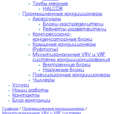
Трубы медные
HALCOR
Промышленные кондиционеры
Аксессуары
Блоки-распределители
Рефнеты-разветвители
Компрессорно-
конденсаторные блоки
Крышные кондиционеры
(Руфтопы)
Мультизональные VRV и VRF
системы кондиционирования
Внутренние блоки
Наружные блоки
Прецизионные кондиционеры
Чиллеры
Услуги
Наши работы
Контакты
Блог компании
Главная
/
Промышленные кондиционеры
/
Мультизональные VRV и VRF системы