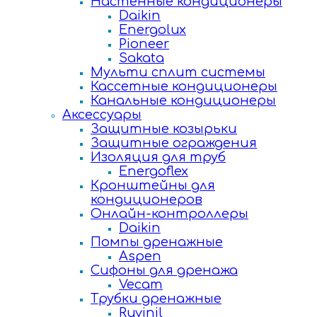
Настенные кондиционеры
Daikin
Energolux
Pioneer
Sakata
Мульти сплит системы
Кассетные кондиционеры
Канальные кондиционеры
Аксессуары
Защитные козырьки
Защитные ограждения
Изоляция для труб
Energoflex
Кронштейны для
кондиционеров
Онлайн-контроллеры
Daikin
Помпы дренажные
Aspen
Сифоны для дренажа
Vecam
Трубки дренажные
Ruvinil