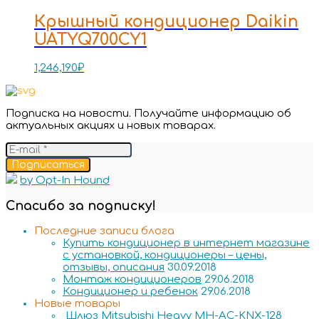
Крышный кондиционер Daikin
UATYQ700CY1
1,246,190
₽
Подписка на новости. Получайте информацию об
актуальных акциях и новых товарах.
Подписаться
by Opt-In Hound
Спасибо за подписку!
Последние записи блога
Купить кондиционер в интернет магазине
с установкой, кондиционеры – цены,
отзывы, описания
30.09.2018
Монтаж кондиционеров
29.06.2018
Кондиционер и ребенок
29.06.2018
Новые товары
Шлюз Mitsubishi Heavy MH-AC-KNX-128