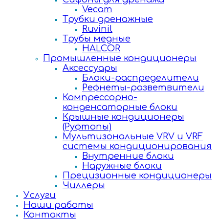
Vecam
Трубки дренажные
Ruvinil
Трубы медные
HALCOR
Промышленные кондиционеры
Аксессуары
Блоки-распределители
Рефнеты-разветвители
Компрессорно-
конденсаторные блоки
Крышные кондиционеры
(Руфтопы)
Мультизональные VRV и VRF
системы кондиционирования
Внутренние блоки
Наружные блоки
Прецизионные кондиционеры
Чиллеры
Услуги
Наши работы
Контакты