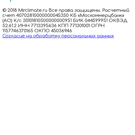
© 2018 Mirclimate.ru Все права защищены. Расчетный
счет 40702810000000045350 КБ «Москоммерцбанк»
(АО) К/с 30101810500000000951 БИК 044599951 ОКВЭД
52.61.2 ИНН 7713395636 КПП 771301001 ОГРН
1157746370165 ОКПО 45036946
Согласие на обработку персональных данных