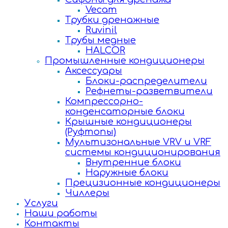
Vecam
Трубки дренажные
Ruvinil
Трубы медные
HALCOR
Промышленные кондиционеры
Аксессуары
Блоки-распределители
Рефнеты-разветвители
Компрессорно-
конденсаторные блоки
Крышные кондиционеры
(Руфтопы)
Мультизональные VRV и VRF
системы кондиционирования
Внутренние блоки
Наружные блоки
Прецизионные кондиционеры
Чиллеры
Услуги
Наши работы
Контакты