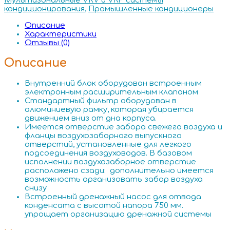
Мультизональные VRV и VRF системы
кондиционирования
,
Промышленные кондиционеры
Описание
Характеристики
Отзывы (0)
Описание
Внутренний блок оборудован встроенным
электронным расширительным клапаном
Стандартный фильтр оборудован в
алюминиевую рамку, которая убирается
движением вниз от дна корпуса.
Имеется отверстие забора свежего воздуха и
фланцы воздухозаборного выпускного
отверстий, установленные для легкого
подсоединения воздуховодов. В базовом
исполнении воздухозаборное отверстие
расположено сзади: дополнительно имеется
возможность организовать забор воздуха
снизу
Встроенный дренажный насос для отвода
конденсата с высотой напора 750 мм.
упрощает организацию дренажной системы