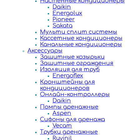
Настенные кондиционеры
Daikin
Energolux
Pioneer
Sakata
Мульти сплит системы
Кассетные кондиционеры
Канальные кондиционеры
Аксессуары
Защитные козырьки
Защитные ограждения
Изоляция для труб
Energoflex
Кронштейны для
кондиционеров
Онлайн-контроллеры
Daikin
Помпы дренажные
Aspen
Сифоны для дренажа
Vecam
Трубки дренажные
Ruvinil