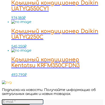
Крышный кондиционер Daikin
UATYQ550CY1
974,180
₽
Крышный кондиционер Daikin
UATYQ250C
545,350
₽
Крышный кондиционер
Kentatsu KRFM350CFDN3
493,790
₽
Подписка на новости. Получайте информацию об
актуальных акциях и новых товарах.