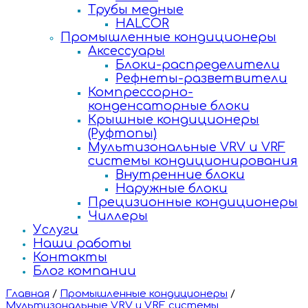
Трубы медные
HALCOR
Промышленные кондиционеры
Аксессуары
Блоки-распределители
Рефнеты-разветвители
Компрессорно-
конденсаторные блоки
Крышные кондиционеры
(Руфтопы)
Мультизональные VRV и VRF
системы кондиционирования
Внутренние блоки
Наружные блоки
Прецизионные кондиционеры
Чиллеры
Услуги
Наши работы
Контакты
Блог компании
Главная
/
Промышленные кондиционеры
/
Мультизональные VRV и VRF системы