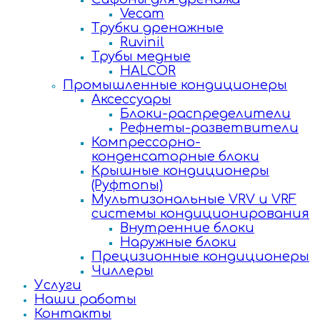
Vecam
Трубки дренажные
Ruvinil
Трубы медные
HALCOR
Промышленные кондиционеры
Аксессуары
Блоки-распределители
Рефнеты-разветвители
Компрессорно-
конденсаторные блоки
Крышные кондиционеры
(Руфтопы)
Мультизональные VRV и VRF
системы кондиционирования
Внутренние блоки
Наружные блоки
Прецизионные кондиционеры
Чиллеры
Услуги
Наши работы
Контакты