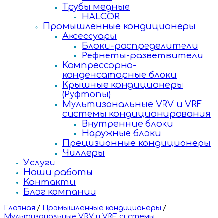
Трубы медные
HALCOR
Промышленные кондиционеры
Аксессуары
Блоки-распределители
Рефнеты-разветвители
Компрессорно-
конденсаторные блоки
Крышные кондиционеры
(Руфтопы)
Мультизональные VRV и VRF
системы кондиционирования
Внутренние блоки
Наружные блоки
Прецизионные кондиционеры
Чиллеры
Услуги
Наши работы
Контакты
Блог компании
Главная
/
Промышленные кондиционеры
/
Мультизональные VRV и VRF системы