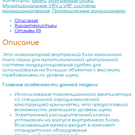
Категории:
Midea
,
Внутренние блоки
,
Мультизональные VRV и VRF системы
кондиционирования
,
Промышленные кондиционеры
Описание
Характеристики
Отзывы (0)
Описание
Это низконапорный внутренний блок канального
типа серии для мультизональной центральной
системы кондиционирования удобен для
использования на больших объектах с высокими
требованиями по уровню шума.
Главные особенности данной модели:
Использование тангенциального вентилятора
со специальной аэродинамической
конструкцией крыльчатки, что предоставило
возможность уменьшить уровень шума.
Электронный расширительный клапан
установлен на корпусе внутреннего блока.
Всасывающая камера входит в комплект
стандартного оборудования