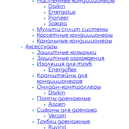
Настенные кондиционеры
Daikin
Energolux
Pioneer
Sakata
Мульти сплит системы
Кассетные кондиционеры
Канальные кондиционеры
Аксессуары
Защитные козырьки
Защитные ограждения
Изоляция для труб
Energoflex
Кронштейны для
кондиционеров
Онлайн-контроллеры
Daikin
Помпы дренажные
Aspen
Сифоны для дренажа
Vecam
Трубки дренажные
Ruvinil