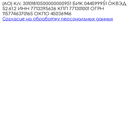
(АО) К/с 30101810500000000951 БИК 044599951 ОКВЭД
52.61.2 ИНН 7713395636 КПП 771301001 ОГРН
1157746370165 ОКПО 45036946
Согласие на обработку персональных данных