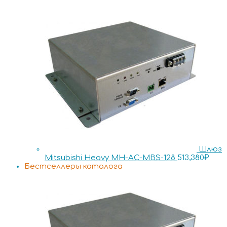
Шлюз
Mitsubishi Heavy MH-AC-MBS-128
513,380
₽
Бестселлеры каталога