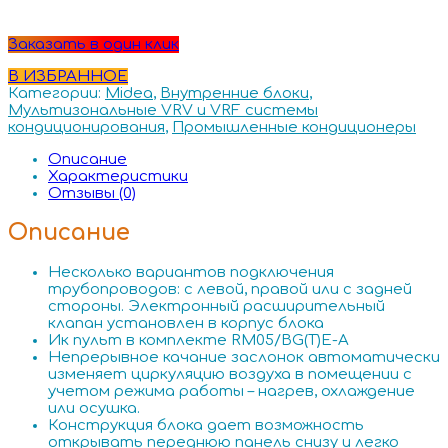
Заказать в один клик
В ИЗБРАННОЕ
Категории:
Midea
,
Внутренние блоки
,
Мультизональные VRV и VRF системы
кондиционирования
,
Промышленные кондиционеры
Описание
Характеристики
Отзывы (0)
Описание
Несколько вариантов подключения
трубопроводов: с левой, правой или с задней
стороны. Электронный расширительный
клапан установлен в корпус блока
Ик пульт в комплекте RM05/BG(T)E-A
Непрерывное качание заслонок автоматически
изменяет циркуляцию воздуха в помещении с
учетом режима работы – нагрев, охлаждение
или осушка.
Конструкция блока дает возможность
открывать переднюю панель снизу и легко