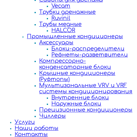
Vecam
Трубки дренажные
Ruvinil
Трубы медные
HALCOR
Промышленные кондиционеры
Аксессуары
Блоки-распределители
Рефнеты-разветвители
Компрессорно-
конденсаторные блоки
Крышные кондиционеры
(Руфтопы)
Мультизональные VRV и VRF
системы кондиционирования
Внутренние блоки
Наружные блоки
Прецизионные кондиционеры
Чиллеры
Услуги
Наши работы
Контакты