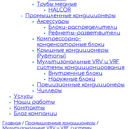
Трубы медные
HALCOR
Промышленные кондиционеры
Аксессуары
Блоки-распределители
Рефнеты-разветвители
Компрессорно-
конденсаторные блоки
Крышные кондиционеры
(Руфтопы)
Мультизональные VRV и VRF
системы кондиционирования
Внутренние блоки
Наружные блоки
Прецизионные кондиционеры
Чиллеры
Услуги
Наши работы
Контакты
Блог компании
Главная
/
Промышленные кондиционеры
/
Мультизональные VRV и VRF системы