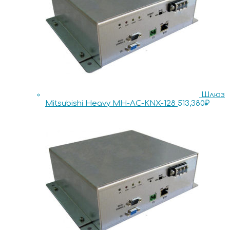
Шлюз
Mitsubishi Heavy MH-AC-KNX-128
513,380
₽