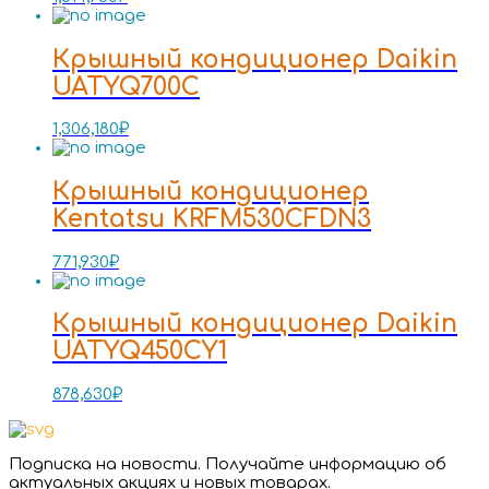
Крышный кондиционер Daikin
UATYQ700C
1,306,180
₽
Крышный кондиционер
Kentatsu KRFM530CFDN3
771,930
₽
Крышный кондиционер Daikin
UATYQ450CY1
878,630
₽
Подписка на новости. Получайте информацию об
актуальных акциях и новых товарах.