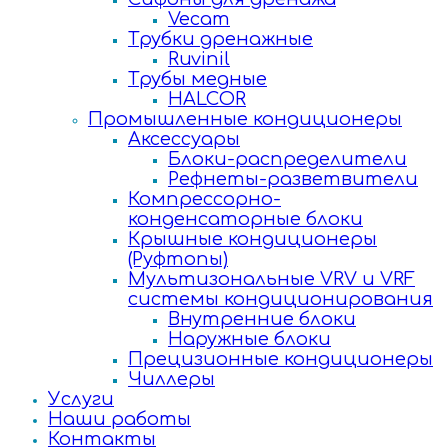
Vecam
Трубки дренажные
Ruvinil
Трубы медные
HALCOR
Промышленные кондиционеры
Аксессуары
Блоки-распределители
Рефнеты-разветвители
Компрессорно-
конденсаторные блоки
Крышные кондиционеры
(Руфтопы)
Мультизональные VRV и VRF
системы кондиционирования
Внутренние блоки
Наружные блоки
Прецизионные кондиционеры
Чиллеры
Услуги
Наши работы
Контакты