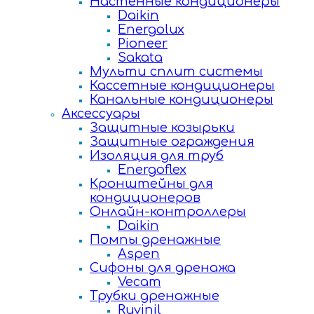
Настенные кондиционеры
Daikin
Energolux
Pioneer
Sakata
Мульти сплит системы
Кассетные кондиционеры
Канальные кондиционеры
Аксессуары
Защитные козырьки
Защитные ограждения
Изоляция для труб
Energoflex
Кронштейны для
кондиционеров
Онлайн-контроллеры
Daikin
Помпы дренажные
Aspen
Сифоны для дренажа
Vecam
Трубки дренажные
Ruvinil