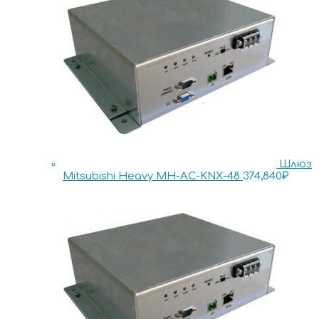
Шлюз
Mitsubishi Heavy MH-AC-KNX-48
374,840
₽