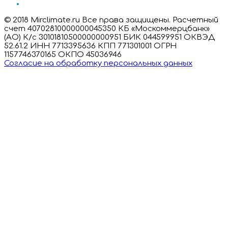
© 2018 Mirclimate.ru Все права защищены. Расчетный
счет 40702810000000045350 КБ «Москоммерцбанк»
(АО) К/с 30101810500000000951 БИК 044599951 ОКВЭД
52.61.2 ИНН 7713395636 КПП 771301001 ОГРН
1157746370165 ОКПО 45036946
Согласие на обработку персональных данных