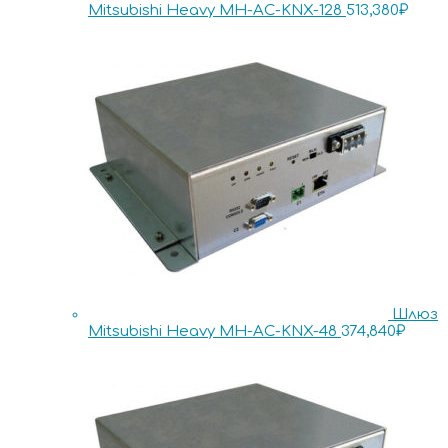
Mitsubishi Heavy MH-AC-KNX-128
513,380
₽
Шлюз
Mitsubishi Heavy MH-AC-KNX-48
374,840
₽