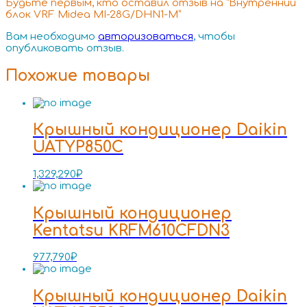
Будьте первым, кто оставил отзыв на “Внутренний
блок VRF Midea MI-28G/DHN1-M”
Вам необходимо
авторизоваться
, чтобы
опубликовать отзыв.
Похожие товары
Крышный кондиционер Daikin
UATYP850C
1,329,290
₽
Крышный кондиционер
Kentatsu KRFM610CFDN3
977,790
₽
Крышный кондиционер Daikin