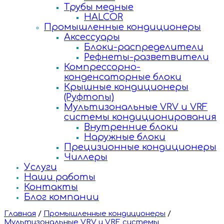
Трубы медные
HALCOR
Промышленные кондиционеры
Аксессуары
Блоки-распределители
Рефнеты-разветвители
Компрессорно-
конденсаторные блоки
Крышные кондиционеры
(Руфтопы)
Мультизональные VRV и VRF
системы кондиционирования
Внутренние блоки
Наружные блоки
Прецизионные кондиционеры
Чиллеры
Услуги
Наши работы
Контакты
Блог компании
Главная
/
Промышленные кондиционеры
/
Мультизональные VRV и VRF системы