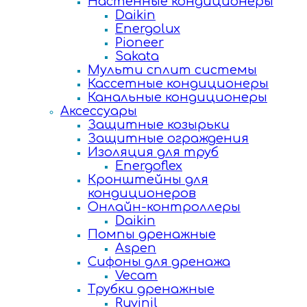
Настенные кондиционеры
Daikin
Energolux
Pioneer
Sakata
Мульти сплит системы
Кассетные кондиционеры
Канальные кондиционеры
Аксессуары
Защитные козырьки
Защитные ограждения
Изоляция для труб
Energoflex
Кронштейны для
кондиционеров
Онлайн-контроллеры
Daikin
Помпы дренажные
Aspen
Сифоны для дренажа
Vecam
Трубки дренажные
Ruvinil