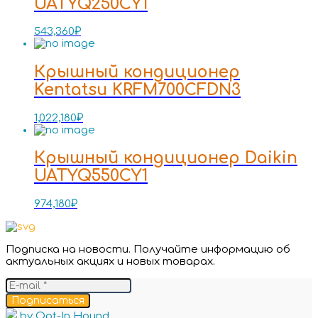
UATYQ250CY1
543,360
₽
Крышный кондиционер
Kentatsu KRFM700CFDN3
1,022,180
₽
Крышный кондиционер Daikin
UATYQ550CY1
974,180
₽
Подписка на новости. Получайте информацию об
актуальных акциях и новых товарах.
Подписаться
by Opt-In Hound