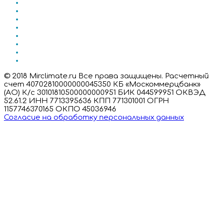
© 2018 Mirclimate.ru Все права защищены. Расчетный
счет 40702810000000045350 КБ «Москоммерцбанк»
(АО) К/с 30101810500000000951 БИК 044599951 ОКВЭД
52.61.2 ИНН 7713395636 КПП 771301001 ОГРН
1157746370165 ОКПО 45036946
Согласие на обработку персональных данных