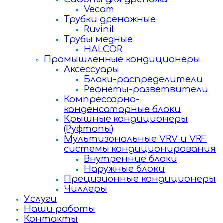
Vecam
Трубки дренажные
Ruvinil
Трубы медные
HALCOR
Промышленные кондиционеры
Аксессуары
Блоки-распределители
Рефнеты-разветвители
Компрессорно-
конденсаторные блоки
Крышные кондиционеры
(Руфтопы)
Мультизональные VRV и VRF
системы кондиционирования
Внутренние блоки
Наружные блоки
Прецизионные кондиционеры
Чиллеры
Услуги
Наши работы
Контакты