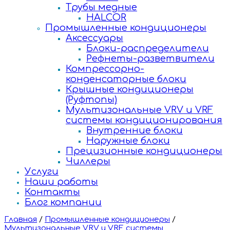
Трубы медные
HALCOR
Промышленные кондиционеры
Аксессуары
Блоки-распределители
Рефнеты-разветвители
Компрессорно-
конденсаторные блоки
Крышные кондиционеры
(Руфтопы)
Мультизональные VRV и VRF
системы кондиционирования
Внутренние блоки
Наружные блоки
Прецизионные кондиционеры
Чиллеры
Услуги
Наши работы
Контакты
Блог компании
Главная
/
Промышленные кондиционеры
/
Мультизональные VRV и VRF системы