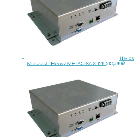
Шлюз
Mitsubishi Heavy MH-AC-KNX-128
513,380
₽