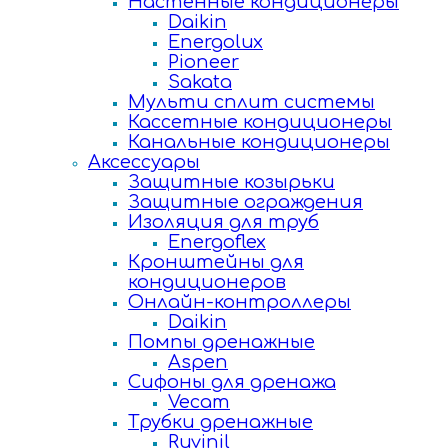
Настенные кондиционеры
Daikin
Energolux
Pioneer
Sakata
Мульти сплит системы
Кассетные кондиционеры
Канальные кондиционеры
Аксессуары
Защитные козырьки
Защитные ограждения
Изоляция для труб
Energoflex
Кронштейны для
кондиционеров
Онлайн-контроллеры
Daikin
Помпы дренажные
Aspen
Сифоны для дренажа
Vecam
Трубки дренажные
Ruvinil