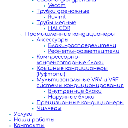
Vecam
Трубки дренажные
Ruvinil
Трубы медные
HALCOR
Промышленные кондиционеры
Аксессуары
Блоки-распределители
Рефнеты-разветвители
Компрессорно-
конденсаторные блоки
Крышные кондиционеры
(Руфтопы)
Мультизональные VRV и VRF
системы кондиционирования
Внутренние блоки
Наружные блоки
Прецизионные кондиционеры
Чиллеры
Услуги
Наши работы
Контакты