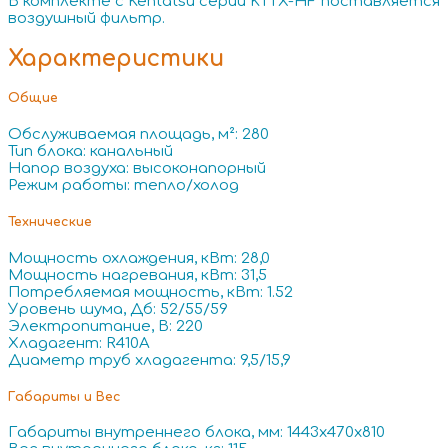
В комплекте с Kentatsu серии KTTX-HF поставляется
воздушный фильтр.
Характеристики
Общие
Обслуживаемая площадь, м²: 280
Тип блока: канальный
Напор воздуха: высоконапорный
Режим работы: тепло/холод
Технические
Мощность охлаждения, кВт: 28,0
Мощность нагревания, кВт: 31,5
Потребляемая мощность, кВт: 1.52
Уровень шума, Дб: 52/55/59
Электропитание, В: 220
Хладагент: R410A
Диаметр труб хладагента: 9,5/15,9
Габариты и Вес
Габариты внутреннего блока, мм: 1443x470x810