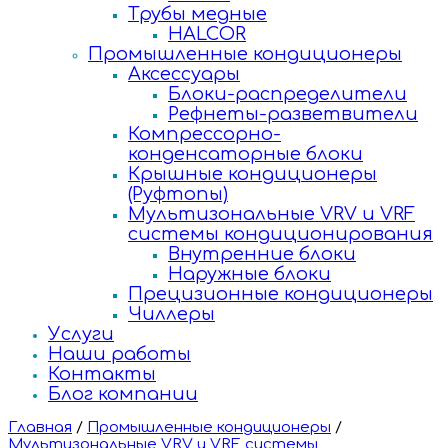
Трубы медные
HALCOR
Промышленные кондиционеры
Аксессуары
Блоки-распределители
Рефнеты-разветвители
Компрессорно-
конденсаторные блоки
Крышные кондиционеры
(Руфтопы)
Мультизональные VRV и VRF
системы кондиционирования
Внутренние блоки
Наружные блоки
Прецизионные кондиционеры
Чиллеры
Услуги
Наши работы
Контакты
Блог компании
Главная
/
Промышленные кондиционеры
/
Мультизональные VRV и VRF системы