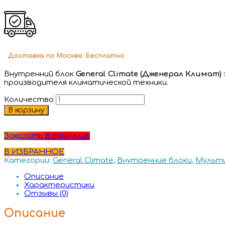
Доставка
по Москве:
Бесплатно
Внутренний блок
General Climate (Дженерал Климат)
производителя климатической техники.
Количество
В корзину
Заказать в один клик
В ИЗБРАННОЕ
Категории:
General Climate
,
Внутренние блоки
,
Мульти
Описание
Характеристики
Отзывы (0)
Описание