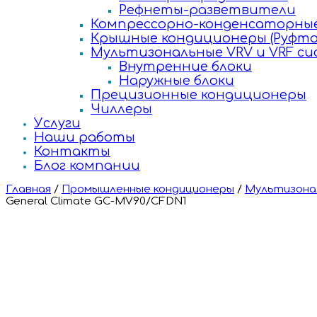
Рефнеты-разветвители
Компрессорно-конденсаторные
Крышные кондиционеры (Руфто
Мультизональные VRV и VRF с
Внутренние блоки
Наружные блоки
Прецизионные кондиционеры
Чиллеры
Услуги
Наши работы
Контакты
Блог компании
Главная
/
Промышленные кондиционеры
/
Мультизонал
General Climate GC-MV90/CFDN1