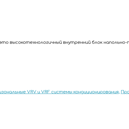
это высокотехнологичный внутренний блок напольно-
зональные VRV и VRF системы кондиционирования
,
Пр