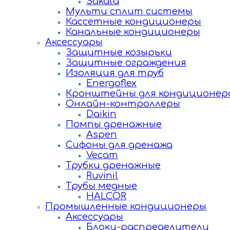
Sakata
Мульти сплит системы
Кассетные кондиционеры
Канальные кондиционеры
Аксессуары
Защитные козырьки
Защитные ограждения
Изоляция для труб
Energoflex
Кронштейны для кондиционер
Онлайн-контроллеры
Daikin
Помпы дренажные
Aspen
Сифоны для дренажа
Vecam
Трубки дренажные
Ruvinil
Трубы медные
HALCOR
Промышленные кондиционеры
Аксессуары
Блоки-распределители