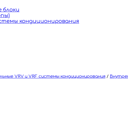
 блоки
пы)
истемы кондиционирования
ьные VRV и VRF системы кондиционирования
/
Внутре