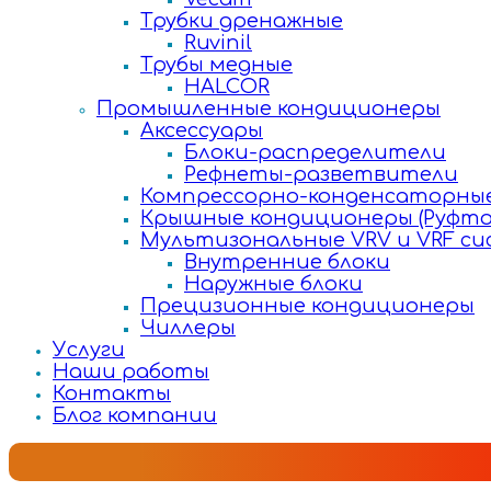
Трубки дренажные
Ruvinil
Трубы медные
HALCOR
Промышленные кондиционеры
Аксессуары
Блоки-распределители
Рефнеты-разветвители
Компрессорно-конденсаторные
Крышные кондиционеры (Руфто
Мультизональные VRV и VRF с
Внутренние блоки
Наружные блоки
Прецизионные кондиционеры
Чиллеры
Услуги
Наши работы
Контакты
Блог компании