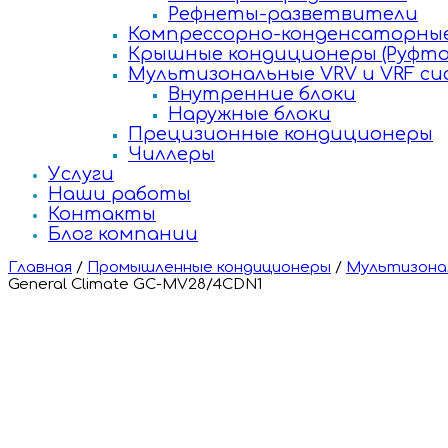
Рефнеты-разветвители
Компрессорно-конденсаторные
Крышные кондиционеры (Руфто
Мультизональные VRV и VRF с
Внутренние блоки
Наружные блоки
Прецизионные кондиционеры
Чиллеры
Услуги
Наши работы
Контакты
Блог компании
Главная
/
Промышленные кондиционеры
/
Мультизонал
General Climate GC-MV28/4CDN1