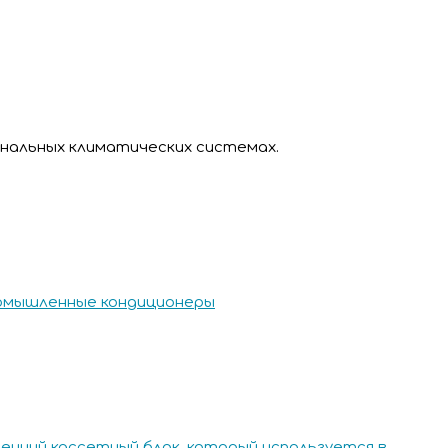
нальных климатических системах.
омышленные кондиционеры
енний кассетный блок, который используется в