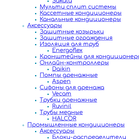
Sakata
Мульти сплит системы
Кассетные кондиционеры
Канальные кондиционеры
Аксессуары
Защитные козырьки
Защитные ограждения
Изоляция для труб
Energoflex
Кронштейны для кондиционер
Онлайн-контроллеры
Daikin
Помпы дренажные
Aspen
Сифоны для дренажа
Vecam
Трубки дренажные
Ruvinil
Трубы медные
HALCOR
Промышленные кондиционеры
Аксессуары
Блоки-распределители