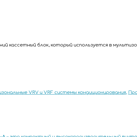
ий кассетный блок, который используется в мультизо
зональные VRV и VRF системы кондиционирования
,
Пр
-
A
– это компактный и высокопроизводительный внутр