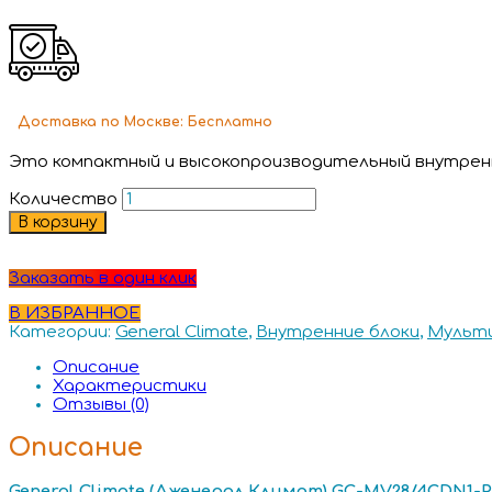
Доставка
по Москве:
Бесплатно
Это компактный и высокопроизводительный внутренн
Количество
В корзину
Заказать в один клик
В ИЗБРАННОЕ
Категории:
General Climate
,
Внутренние блоки
,
Мульти
Описание
Характеристики
Отзывы (0)
Описание
General
Climate (Дженерал Климат)
GC-
MV28/4
CDN1-
P