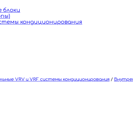
 блоки
пы)
истемы кондиционирования
ьные VRV и VRF системы кондиционирования
/
Внутре