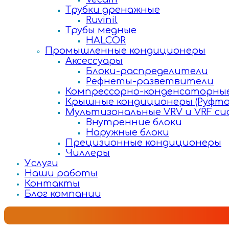
Трубки дренажные
Ruvinil
Трубы медные
HALCOR
Промышленные кондиционеры
Аксессуары
Блоки-распределители
Рефнеты-разветвители
Компрессорно-конденсаторные
Крышные кондиционеры (Руфто
Мультизональные VRV и VRF с
Внутренние блоки
Наружные блоки
Прецизионные кондиционеры
Чиллеры
Услуги
Наши работы
Контакты
Блог компании