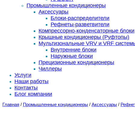
Промышленные кондиционеры
Аксессуары
Блоки-распределители
Рефнеты-разветвители
Компрессорно-конденсаторные блоки
Крышные кондиционеры (Руфтопы)
Мультизональные VRV и VRF систем
Внутренние блоки
Наружные блоки
Прецизионные кондиционеры
Чиллеры
Услуги
Наши работы
Контакты
Блог компании
Главная
/
Промышленные кондиционеры
/
Аксессуары
/
Рефне