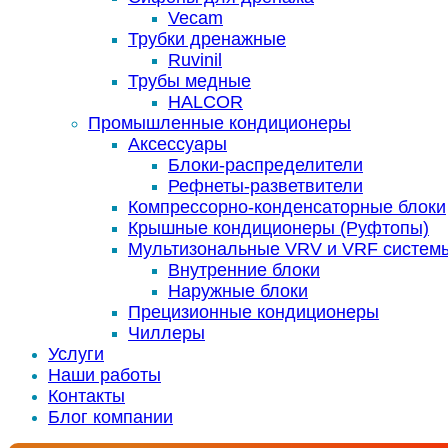
Vecam
Трубки дренажные
Ruvinil
Трубы медные
HALCOR
Промышленные кондиционеры
Аксессуары
Блоки-распределители
Рефнеты-разветвители
Компрессорно-конденсаторные блоки
Крышные кондиционеры (Руфтопы)
Мультизональные VRV и VRF систем
Внутренние блоки
Наружные блоки
Прецизионные кондиционеры
Чиллеры
Услуги
Наши работы
Контакты
Блог компании