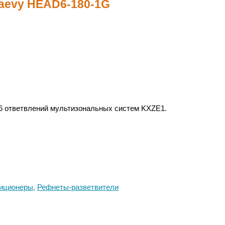
Haevy HEAD6-180-1G
 6 ответвлений мультизональных систем KXZE1.
иционеры
,
Рефнеты-разветвители