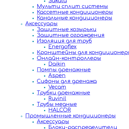
Sakata
Мульти сплит системы
Кассетные кондиционеры
Канальные кондиционеры
Аксессуары
Защитные козырьки
Защитные ограждения
Изоляция для труб
Energoflex
Кронштейны для кондиционер
Онлайн-контроллеры
Daikin
Помпы дренажные
Aspen
Сифоны для дренажа
Vecam
Трубки дренажные
Ruvinil
Трубы медные
HALCOR
Промышленные кондиционеры
Аксессуары
Блоки-распределители