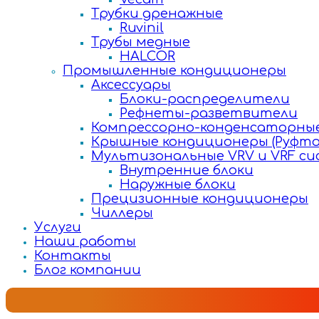
Трубки дренажные
Ruvinil
Трубы медные
HALCOR
Промышленные кондиционеры
Аксессуары
Блоки-распределители
Рефнеты-разветвители
Компрессорно-конденсаторные
Крышные кондиционеры (Руфто
Мультизональные VRV и VRF с
Внутренние блоки
Наружные блоки
Прецизионные кондиционеры
Чиллеры
Услуги
Наши работы
Контакты
Блог компании