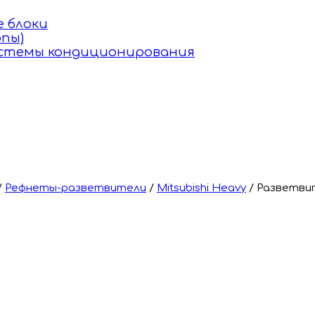
 блоки
пы)
истемы кондиционирования
/
Рефнеты-разветвители
/
Mitsubishi Heavy
/
Разветвит