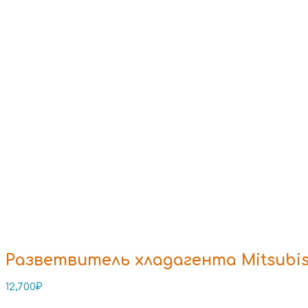
Разветвитель хладагента Mitsubish
12,700
₽