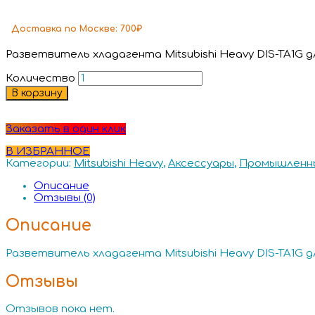
Доставка
по Москве:
700₽
Разветвитель хладагента Mitsubishi Heavy DIS-TA1G д
Количество
В корзину
Заказать в один клик
В ИЗБРАННОЕ
Категории:
Mitsubishi Heavy
,
Аксессуары
,
Промышленны
Описание
Отзывы (0)
Описание
Разветвитель хладагента Mitsubishi Heavy DIS-TA1G д
Отзывы
Отзывов пока нет.