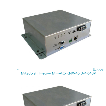
Шлюз
Mitsubishi Heavy MH-AC-KNX-48
374,840
₽