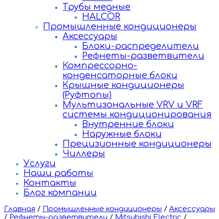
Трубы медные
HALCOR
Промышленные кондиционеры
Аксессуары
Блоки-распределители
Рефнеты-разветвители
Компрессорно-
конденсаторные блоки
Крышные кондиционеры
(Руфтопы)
Мультизональные VRV и VRF
системы кондиционирования
Внутренние блоки
Наружные блоки
Прецизионные кондиционеры
Чиллеры
Услуги
Наши работы
Контакты
Блог компании
Главная
/
Промышленные кондиционеры
/
Аксессуары
/
Рефнеты-разветвители
/
Mitsubishi Electric
/