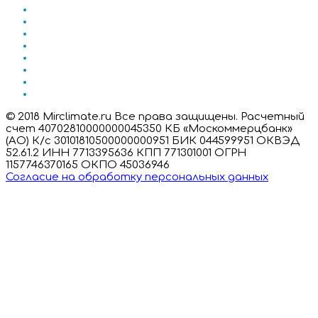
© 2018 Mirclimate.ru Все права защищены. Расчетный
счет 40702810000000045350 КБ «Москоммерцбанк»
(АО) К/с 30101810500000000951 БИК 044599951 ОКВЭД
52.61.2 ИНН 7713395636 КПП 771301001 ОГРН
1157746370165 ОКПО 45036946
Согласие на обработку персональных данных