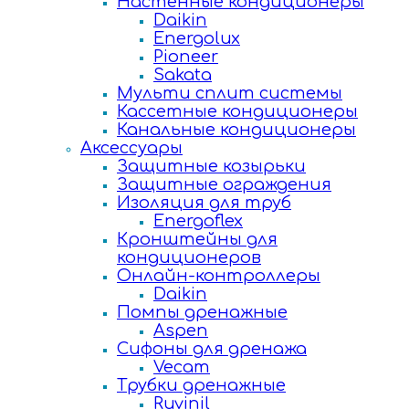
Настенные кондиционеры
Daikin
Energolux
Pioneer
Sakata
Мульти сплит системы
Кассетные кондиционеры
Канальные кондиционеры
Аксессуары
Защитные козырьки
Защитные ограждения
Изоляция для труб
Energoflex
Кронштейны для
кондиционеров
Онлайн-контроллеры
Daikin
Помпы дренажные
Aspen
Сифоны для дренажа
Vecam
Трубки дренажные
Ruvinil