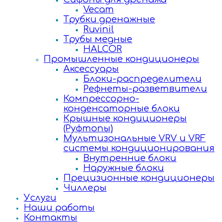
Vecam
Трубки дренажные
Ruvinil
Трубы медные
HALCOR
Промышленные кондиционеры
Аксессуары
Блоки-распределители
Рефнеты-разветвители
Компрессорно-
конденсаторные блоки
Крышные кондиционеры
(Руфтопы)
Мультизональные VRV и VRF
системы кондиционирования
Внутренние блоки
Наружные блоки
Прецизионные кондиционеры
Чиллеры
Услуги
Наши работы
Контакты