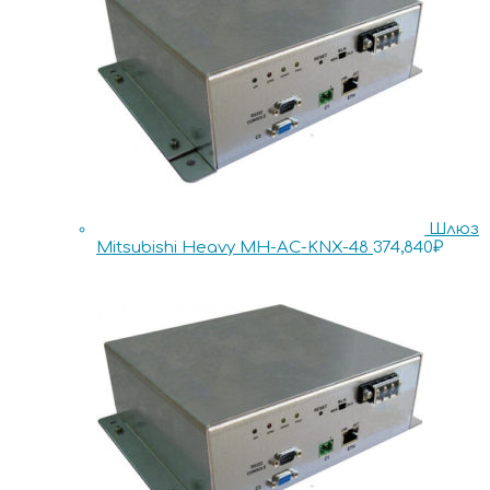
Шлюз
Mitsubishi Heavy MH-AC-KNX-48
374,840
₽