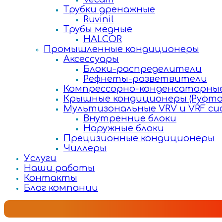
Трубки дренажные
Ruvinil
Трубы медные
HALCOR
Промышленные кондиционеры
Аксессуары
Блоки-распределители
Рефнеты-разветвители
Компрессорно-конденсаторные
Крышные кондиционеры (Руфто
Мультизональные VRV и VRF с
Внутренние блоки
Наружные блоки
Прецизионные кондиционеры
Чиллеры
Услуги
Наши работы
Контакты
Блог компании