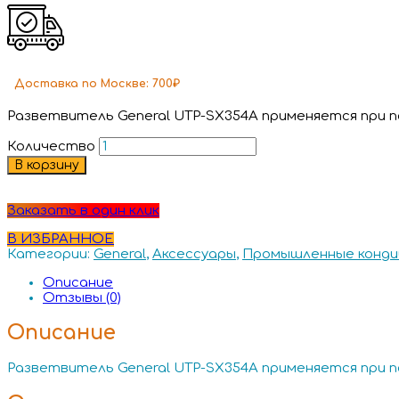
Доставка
по Москве:
700₽
Разветвитель General UTP-SX354A применяется при п
Количество
В корзину
Заказать в один клик
В ИЗБРАННОЕ
Категории:
General
,
Аксессуары
,
Промышленные конди
Описание
Отзывы (0)
Описание
Разветвитель General UTP-SX354A применяется при п