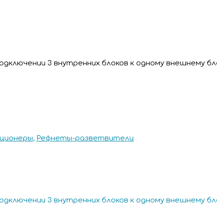
одключении 3 внутренних блоков к одному внешнему б
ционеры
,
Рефнеты-разветвители
одключении 3 внутренних блоков к одному внешнему б