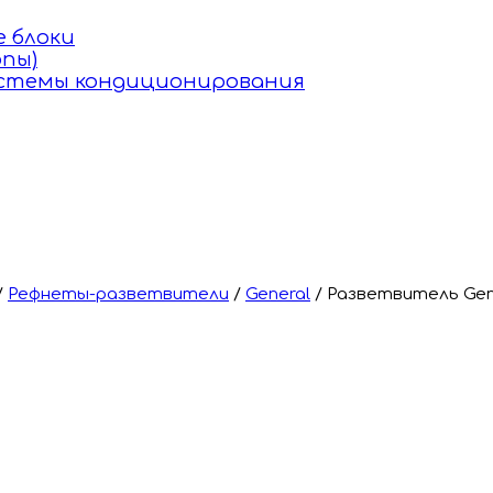
 блоки
пы)
истемы кондиционирования
/
Рефнеты-разветвители
/
General
/
Разветвитель Gen