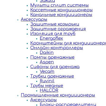
Sakata
Мульти сплит системы
Кассетные кондиционеры
Канальные кондиционеры
Аксессуары
Защитные козырьки
Защитные ограждения
Изоляция для труб
Energoflex
Кронштейны для кондиционер
Онлайн-контроллеры
Daikin
Помпы дренажные
Aspen
Сифоны для дренажа
Vecam
Трубки дренажные
Ruvinil
Трубы медные
HALCOR
Промышленные кондиционеры
Аксессуары
Блоки-распределители