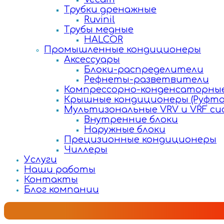
Трубки дренажные
Ruvinil
Трубы медные
HALCOR
Промышленные кондиционеры
Аксессуары
Блоки-распределители
Рефнеты-разветвители
Компрессорно-конденсаторные
Крышные кондиционеры (Руфто
Мультизональные VRV и VRF с
Внутренние блоки
Наружные блоки
Прецизионные кондиционеры
Чиллеры
Услуги
Наши работы
Контакты
Блог компании