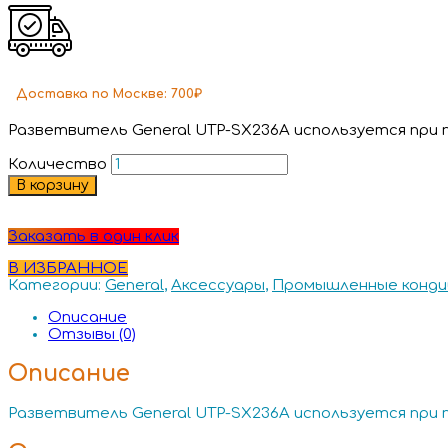
Доставка
по Москве:
700₽
Разветвитель General UTP-SX236A используется при 
Количество
В корзину
Заказать в один клик
В ИЗБРАННОЕ
Категории:
General
,
Аксессуары
,
Промышленные конди
Описание
Отзывы (0)
Описание
Разветвитель General UTP-SX236A используется при 