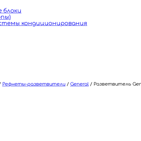
 блоки
пы)
истемы кондиционирования
/
Рефнеты-разветвители
/
General
/
Разветвитель Gen