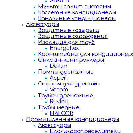
Sakata
Мульти сплит системы
Кассетные кондиционеры
Канальные кондиционеры
Аксессуары
Защитные козырьки
Защитные ограждения
Изоляция для труб
Energoflex
Кронштейны для кондиционер
Онлайн-контроллеры
Daikin
Помпы дренажные
Aspen
Сифоны для дренажа
Vecam
Трубки дренажные
Ruvinil
Трубы медные
HALCOR
Промышленные кондиционеры
Аксессуары
Блоки-распределители