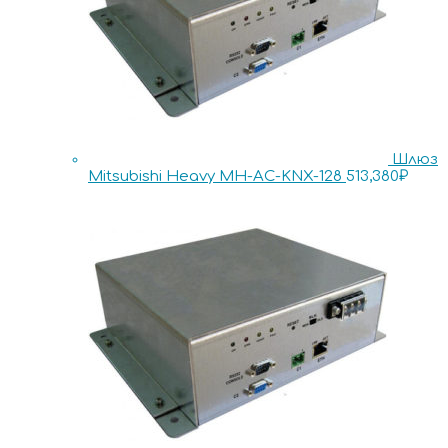
Шлюз
Mitsubishi Heavy MH-AC-KNX-128
513,380
₽