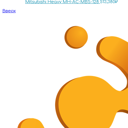
Mitsubishi Heavy MH-AC-MBS-128
513,380
₽
Вверх