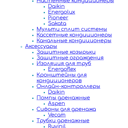
Настенные кондиционеры
Daikin
Energolux
Pioneer
Sakata
Мульти сплит системы
Кассетные кондиционеры
Канальные кондиционеры
Аксессуары
Защитные козырьки
Защитные ограждения
Изоляция для труб
Energoflex
Кронштейны для
кондиционеров
Онлайн-контроллеры
Daikin
Помпы дренажные
Aspen
Сифоны для дренажа
Vecam
Трубки дренажные
Ruvinil