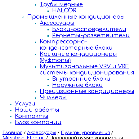
Трубы медные
HALCOR
Промышленные кондиционеры
Аксессуары
Блоки-распределители
Рефнеты-разветвители
Компрессорно-
конденсаторные блоки
Крышные кондиционеры
(Руфтопы)
Мультизональные VRV и VRF
системы кондиционирования
Внутренние блоки
Наружные блоки
Прецизионные кондиционеры
Чиллеры
Услуги
Наши работы
Контакты
Блог компании
Главная
/
Аксессуары
/
Пульты управления
/
Mitsubishi Electric
/
Проводной пульт управления