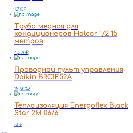
1,710
₽
Труба медная для
кондиционеров Halcor 1/2 15
метров
4,320
₽
Проводной пульт управления
Daikin BRC1E52A
15,600
₽
Теплоизоляция Energoflex Black
Star 2M 06/6
50
₽