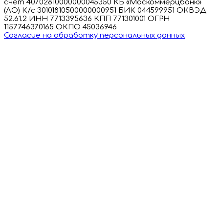
счет 40702810000000045350 КБ «Москоммерцбанк»
(АО) К/с 30101810500000000951 БИК 044599951 ОКВЭД
52.61.2 ИНН 7713395636 КПП 771301001 ОГРН
1157746370165 ОКПО 45036946
Согласие на обработку персональных данных