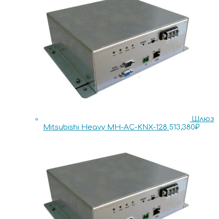
Шлюз
Mitsubishi Heavy MH-AC-KNX-128
513,380
₽