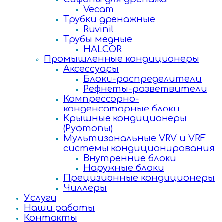
Vecam
Трубки дренажные
Ruvinil
Трубы медные
HALCOR
Промышленные кондиционеры
Аксессуары
Блоки-распределители
Рефнеты-разветвители
Компрессорно-
конденсаторные блоки
Крышные кондиционеры
(Руфтопы)
Мультизональные VRV и VRF
системы кондиционирования
Внутренние блоки
Наружные блоки
Прецизионные кондиционеры
Чиллеры
Услуги
Наши работы
Контакты