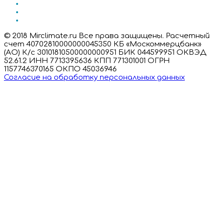
© 2018 Mirclimate.ru Все права защищены. Расчетный
счет 40702810000000045350 КБ «Москоммерцбанк»
(АО) К/с 30101810500000000951 БИК 044599951 ОКВЭД
52.61.2 ИНН 7713395636 КПП 771301001 ОГРН
1157746370165 ОКПО 45036946
Согласие на обработку персональных данных