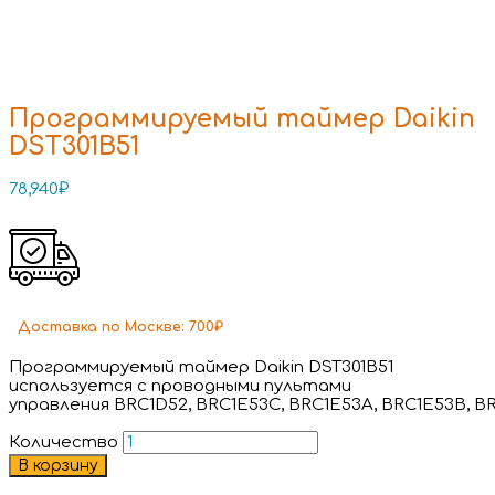
Программируемый таймер Daikin
DST301B51
78,940
₽
Доставка
по Москве:
700₽
Программируемый таймер Daikin DST301B51
используется с проводными пультами
управления BRC1D52, BRC1E53C, BRC1E53A, BRC1E53B, B
Количество
В корзину