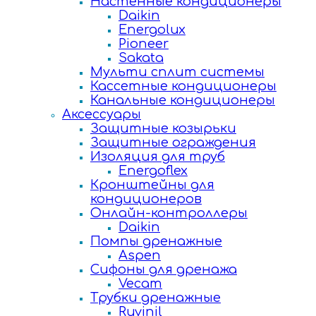
Настенные кондиционеры
Daikin
Energolux
Pioneer
Sakata
Мульти сплит системы
Кассетные кондиционеры
Канальные кондиционеры
Аксессуары
Защитные козырьки
Защитные ограждения
Изоляция для труб
Energoflex
Кронштейны для
кондиционеров
Онлайн-контроллеры
Daikin
Помпы дренажные
Aspen
Сифоны для дренажа
Vecam
Трубки дренажные
Ruvinil