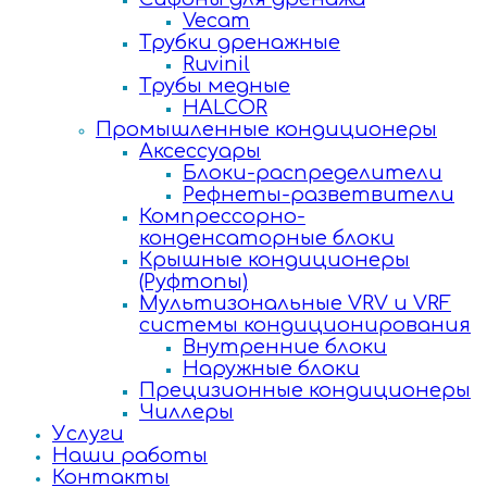
Vecam
Трубки дренажные
Ruvinil
Трубы медные
HALCOR
Промышленные кондиционеры
Аксессуары
Блоки-распределители
Рефнеты-разветвители
Компрессорно-
конденсаторные блоки
Крышные кондиционеры
(Руфтопы)
Мультизональные VRV и VRF
системы кондиционирования
Внутренние блоки
Наружные блоки
Прецизионные кондиционеры
Чиллеры
Услуги
Наши работы
Контакты