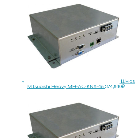
Шлюз
Mitsubishi Heavy MH-AC-KNX-48
374,840
₽