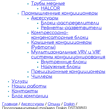
Трубы медные
HALCOR
Промышленные кондиционеры
Аксессуары
Блоки-распределители
Рефнеты-разветвители
Компрессорно-
конденсаторные блоки
Крышные кондиционеры
(Руфтопы)
Мультизональные VRV и VRF
системы кондиционирования
Внутренние блоки
Наружные блоки
Прецизионные кондиционеры
Чиллеры
Услуги
Наши работы
Контакты
Блог компании
Главная
/
Аксессуары
/
Опции
/
Daikin
/
Программируемый таймер Daikin DST301B51